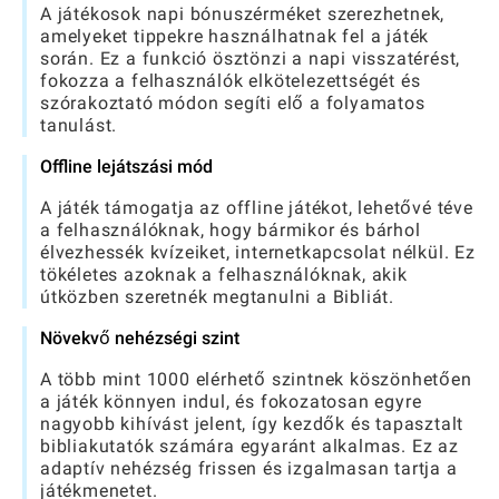
A játékosok napi bónuszérméket szerezhetnek,
amelyeket tippekre használhatnak fel a játék
során. Ez a funkció ösztönzi a napi visszatérést,
fokozza a felhasználók elkötelezettségét és
szórakoztató módon segíti elő a folyamatos
tanulást.
Offline lejátszási mód
A játék támogatja az offline játékot, lehetővé téve
a felhasználóknak, hogy bármikor és bárhol
élvezhessék kvízeiket, internetkapcsolat nélkül. Ez
tökéletes azoknak a felhasználóknak, akik
útközben szeretnék megtanulni a Bibliát.
Növekvő nehézségi szint
A több mint 1000 elérhető szintnek köszönhetően
a játék könnyen indul, és fokozatosan egyre
nagyobb kihívást jelent, így kezdők és tapasztalt
bibliakutatók számára egyaránt alkalmas. Ez az
adaptív nehézség frissen és izgalmasan tartja a
játékmenetet.