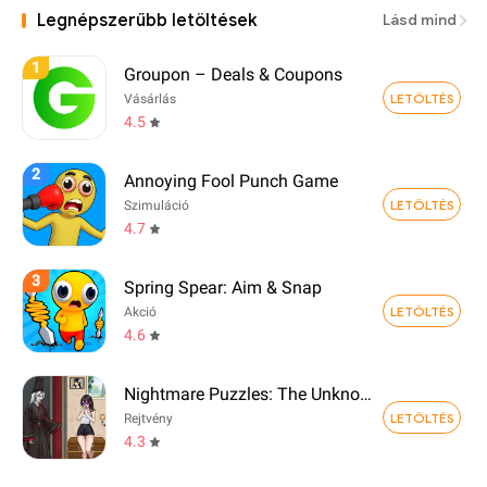
Legnépszerűbb letöltések
Lásd mind
1
Groupon – Deals & Coupons
LETÖLTÉS
Vásárlás
4.5
2
Annoying Fool Punch Game
LETÖLTÉS
Szimuláció
4.7
3
Spring Spear: Aim & Snap
LETÖLTÉS
Akció
4.6
Nightmare Puzzles: The Unknown
LETÖLTÉS
Rejtvény
4.3