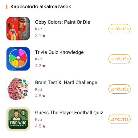
Kapcsolódó alkalmazások
Obby Colors: Paint Or Die
LETÖLTÉS
Kvíz
3.1
Trivia Quiz Knowledge
LETÖLTÉS
Kvíz
4.2
Brain Test X: Hard Challenge
LETÖLTÉS
Kvíz
4.8
Guess The Player Football Quiz
LETÖLTÉS
Kvíz
4.5