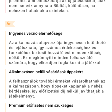
jelenthet, ami elriaszthatja az új játékosokat, akik
nem ismerik annyira a Bibliát, különösen, ha
nehezen haladnak a szinteken.
Ár
Ingyenes verzió elérhetősége
Az alkalmazás alapverziója ingyenesen letölthető
és lejátszható, így számos érdekességhez és
funkcióhoz biztosít hozzáférést minden költség
nélkül. Ez megkönnyíti minden felhasználó
számára, hogy elkezdjen foglalkozni a játékkal.
Alkalmazáson belüli vásárlások tippekért
A felhasználók további érméket vásárolhatnak az
alkalmazásban, hogy tippeket kapjanak a nehéz
kérdésekre, így előfizetési díj nélkül javíthatják a
játékélményt.
Prémium előfizetés nem szükséges