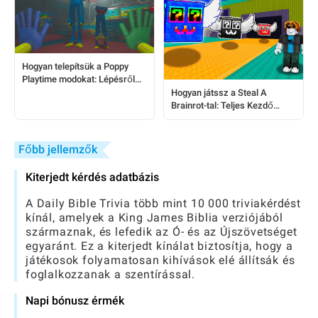
Hogyan telepítsük a Poppy
Playtime modokat: Lépésről
lépésre útmutató játékosok
Hogyan játssz a Steal A
számára
Brainrot-tal: Teljes Kezdő
Útmutató
Főbb jellemzők
Kiterjedt kérdés adatbázis
A Daily Bible Trivia több mint 10 000 triviakérdést
kínál, amelyek a King James Biblia verziójából
származnak, és lefedik az Ó- és az Újszövetséget
egyaránt. Ez a kiterjedt kínálat biztosítja, hogy a
játékosok folyamatosan kihívások elé állítsák és
foglalkozzanak a szentírással.
Napi bónusz érmék