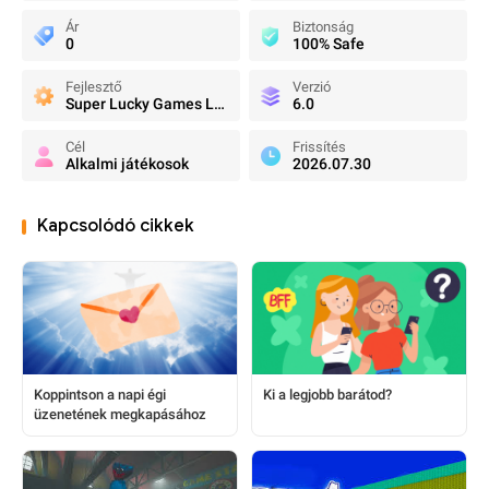
Ár
Biztonság
0
100% Safe
Fejlesztő
Verzió
Super Lucky Games LLC
6.0
Cél
Frissítés
Alkalmi játékosok
2026.07.30
Kapcsolódó cikkek
Koppintson a napi égi
Ki a legjobb barátod?
üzenetének megkapásához