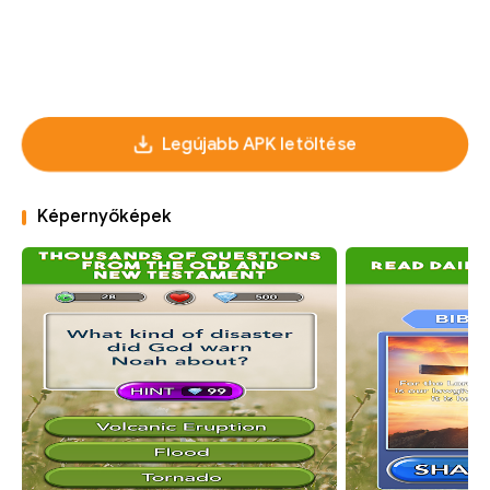
Legújabb APK letöltése
Képernyőképek