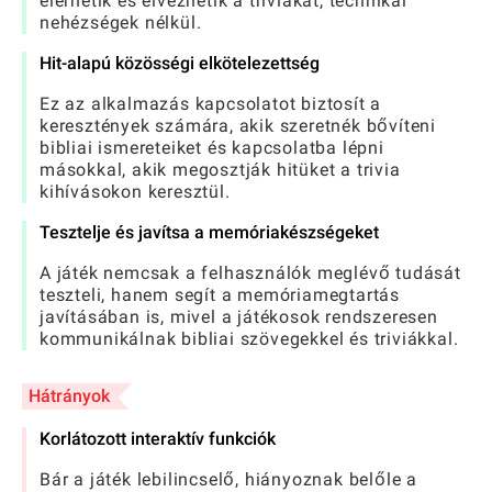
elérhetik és élvezhetik a triviákat, technikai
nehézségek nélkül.
Hit-alapú közösségi elkötelezettség
Ez az alkalmazás kapcsolatot biztosít a
keresztények számára, akik szeretnék bővíteni
bibliai ismereteiket és kapcsolatba lépni
másokkal, akik megosztják hitüket a trivia
kihívásokon keresztül.
Tesztelje és javítsa a memóriakészségeket
A játék nemcsak a felhasználók meglévő tudását
teszteli, hanem segít a memóriamegtartás
javításában is, mivel a játékosok rendszeresen
kommunikálnak bibliai szövegekkel és triviákkal.
Hátrányok
Korlátozott interaktív funkciók
Bár a játék lebilincselő, hiányoznak belőle a