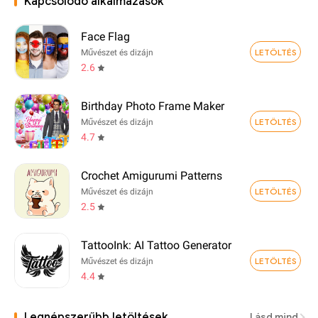
Kapcsolódó alkalmazások
Face Flag
LETÖLTÉS
Művészet és dizájn
2.6
Birthday Photo Frame Maker
LETÖLTÉS
Művészet és dizájn
4.7
Crochet Amigurumi Patterns
LETÖLTÉS
Művészet és dizájn
2.5
TattooInk: AI Tattoo Generator
LETÖLTÉS
Művészet és dizájn
4.4
Legnépszerűbb letöltések
Lásd mind