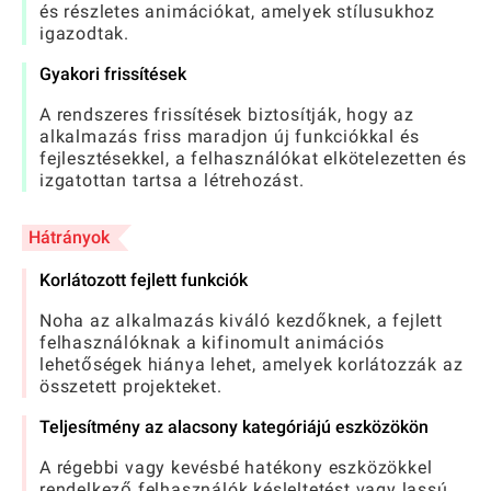
és részletes animációkat, amelyek stílusukhoz
igazodtak.
Gyakori frissítések
A rendszeres frissítések biztosítják, hogy az
alkalmazás friss maradjon új funkciókkal és
fejlesztésekkel, a felhasználókat elkötelezetten és
izgatottan tartsa a létrehozást.
Hátrányok
Korlátozott fejlett funkciók
Noha az alkalmazás kiváló kezdőknek, a fejlett
felhasználóknak a kifinomult animációs
lehetőségek hiánya lehet, amelyek korlátozzák az
összetett projekteket.
Teljesítmény az alacsony kategóriájú eszközökön
A régebbi vagy kevésbé hatékony eszközökkel
rendelkező felhasználók késleltetést vagy lassú