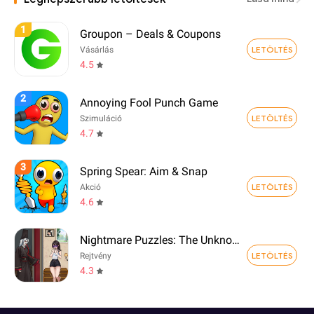
1
Groupon – Deals & Coupons
LETÖLTÉS
Vásárlás
4.5
2
Annoying Fool Punch Game
LETÖLTÉS
Szimuláció
4.7
3
Spring Spear: Aim & Snap
LETÖLTÉS
Akció
4.6
Nightmare Puzzles: The Unknown
LETÖLTÉS
Rejtvény
4.3