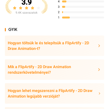
3.9
4
3
2
9.4K szavazatok
1
GYIK
Hogyan töltsük le és telepítsük a FlipArtify - 2D
Draw Animation-t?
Mik a FlipArtify - 2D Draw Animation
rendszerkövetelményei?
Hogyan lehet megszerezni a FlipArtify - 2D Draw
Animation legújabb verzióját?