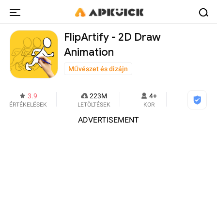
FlipArtify - 2D Draw
Animation
Művészet és dizájn
3.9
223M
4+
ÉRTÉKELÉSEK
LETÖLTÉSEK
KOR
ADVERTISEMENT