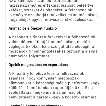
Az alkalmazás számos testreszabható
rajzszerszámot és effektust biztosít, beleértve
keféket, színeket és rétegeket. A felhasználók
személyre szabhatják műveiket és animációikat,
hogy elérjék egyedi művészeti elképzelésüket.
Animációs előnézeti funkció
A beépített előnézeti funkcióval a felhasználók
valós időben láthatják animációikat, mielőtt
véglegesítik őket. Ez a szolgáltatás elősegíti a
mozgások finomhangolását és biztosítja a sima
animációs folyamatot.
Opciók megosztása és exportálása
A Flipartify lehetővé teszi a felhasználók
számára, hogy könnyedén megosszák
alkotásaikat a közösségi média platformon, vagy
különféle formátumban exportálják őket. Ez a
szolgáltatás megkönnyíti az animációk
bemutatását a barátok vagy a követők számára.
Lépésről lépésre oktatóanyagok