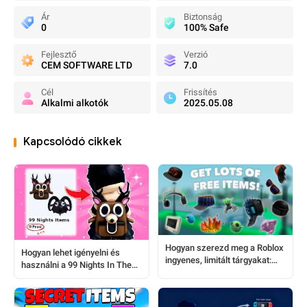
Ár
Biztonság
0
100% Safe
Fejlesztő
Verzió
CEM SOFTWARE LTD
7.0
Cél
Frissítés
Alkalmi alkotók
2025.05.08
Kapcsolódó cikkek
Hogyan szerezd meg a Roblox
Hogyan lehet igényelni és
ingyenes, limitált tárgyakat:
használni a 99 Nights In The
Lépésről-lépésre útmutató
Forest ingyenes tárgyait
játékosoknak