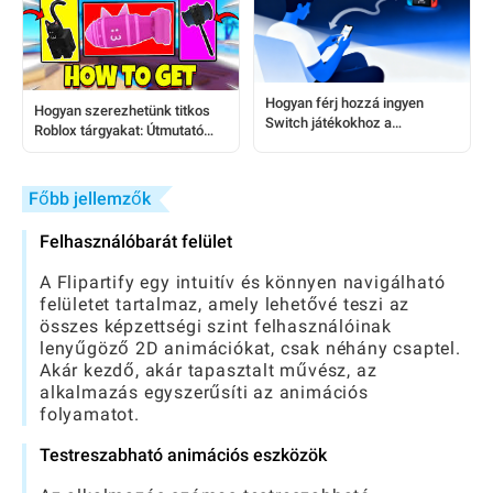
Hogyan férj hozzá ingyen
Hogyan szerezhetünk titkos
Switch játékokhoz a
Roblox tárgyakat: Útmutató
telefonodon: Lépésről lépésre
játékosoknak lépésről lépésre
trükkök
Főbb jellemzők
Felhasználóbarát felület
A Flipartify egy intuitív és könnyen navigálható
felületet tartalmaz, amely lehetővé teszi az
összes képzettségi szint felhasználóinak
lenyűgöző 2D animációkat, csak néhány csaptel.
Akár kezdő, akár tapasztalt művész, az
alkalmazás egyszerűsíti az animációs
folyamatot.
Testreszabható animációs eszközök