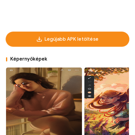
Legújabb APK letöltése
Képernyőképek