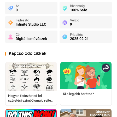
Ár
Biztonság
0
100% Safe
Fejlesztő
Verzió
Infinite Studio LLC
9
Cél
Frissítés
Digitális művészek
2025.02.21
Kapcsolódó cikkek
Ki a legjobb barátod?
Hogyan fedezheted fel
születési szimbólumaid rejtett
titkait: virágok, állatok, kövek
és egyebek