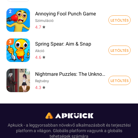
2
Annoying Fool Punch Game
LETÖLTÉS
Szimuláció
4.7
3
Spring Spear: Aim & Snap
LETÖLTÉS
Akció
4.6
Nightmare Puzzles: The Unknown
LETÖLTÉS
Rejtvény
4.3
Apkuick - a leggyorsabban növekvő alkalmazásbolt és terjesztési
platform a világon. Globális platform vagyunk a globális
tehetségek számára