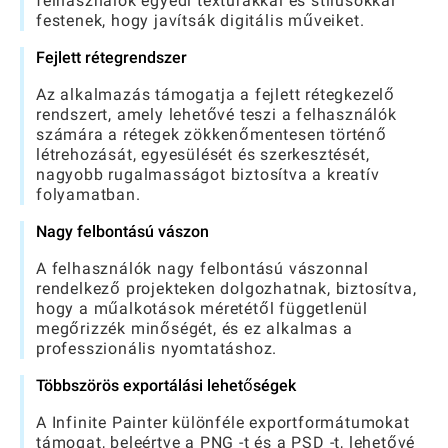
felhasználók egyedi textúrákkal és stílusokkal
festenek, hogy javítsák digitális műveiket.
Fejlett rétegrendszer
Az alkalmazás támogatja a fejlett rétegkezelő
rendszert, amely lehetővé teszi a felhasználók
számára a rétegek zökkenőmentesen történő
létrehozását, egyesülését és szerkesztését,
nagyobb rugalmasságot biztosítva a kreatív
folyamatban.
Nagy felbontású vászon
A felhasználók nagy felbontású vászonnal
rendelkező projekteken dolgozhatnak, biztosítva,
hogy a műalkotások méretétől függetlenül
megőrizzék minőségét, és ez alkalmas a
professzionális nyomtatáshoz.
Többszörös exportálási lehetőségek
A Infinite Painter különféle exportformátumokat
támogat, beleértve a PNG -t és a PSD -t, lehetővé