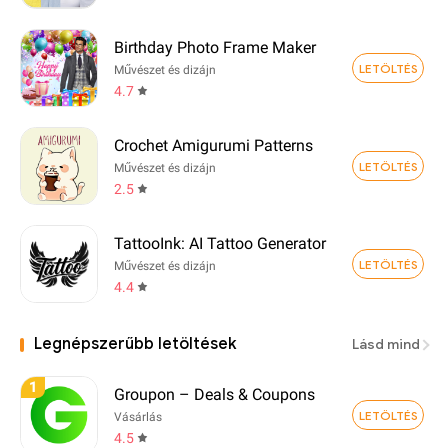
Birthday Photo Frame Maker
LETÖLTÉS
Művészet és dizájn
4.7
Crochet Amigurumi Patterns
LETÖLTÉS
Művészet és dizájn
2.5
TattooInk: AI Tattoo Generator
LETÖLTÉS
Művészet és dizájn
4.4
Legnépszerűbb letöltések
Lásd mind
1
Groupon – Deals & Coupons
LETÖLTÉS
Vásárlás
4.5