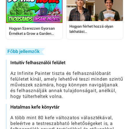
Hogyan férhet hozzá olyan
Hogyan Szerezzen Gyorsan
lakhatási
Érméket a Grow a Garden
segélyprogramokhoz, amikről
Játékban: Lépésről-lépésre
sok idősebb ember nem tud
Útmutató
Főbb jellemzők
Intuitív felhasználói felület
Az Infinite Painter tiszta és felhasználóbarát
felületet kínál, amely lehetővé teszi minden szintű
művészek számára, hogy könnyen navigáljanak
és felhasználják annak tulajdonságait, anélkül,
hogy túlterheltek volna.
Hatalmas kefe könyvtár
A több mint 80 kefe változatos választékával,
beleértve a testreszabható lehetőségeket is, a