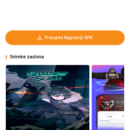
Preuzmi Najnoviji APK
Snimke zaslona