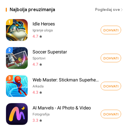
Najbolja preuzimanja
Pogledaj sve
1
Idle Heroes
DOHVATI
Igranje uloga
4.7
2
Soccer Superstar
DOHVATI
Sportovi
4.7
3
Web Master: Stickman Superhero
DOHVATI
Arkada
4.3
AI Marvels - AI Photo & Video
DOHVATI
Fotografija
3.3