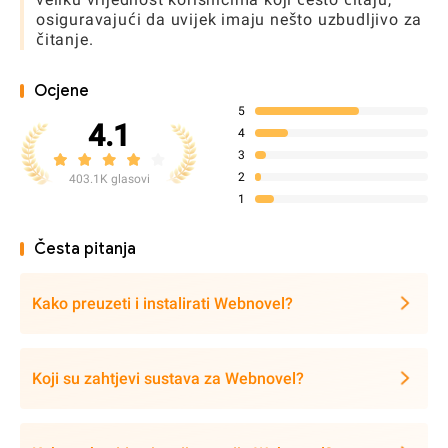
osiguravajući da uvijek imaju nešto uzbudljivo za
čitanje.
Ocjene
5
4.1
4
3
2
403.1K glasovi
1
Česta pitanja
Kako preuzeti i instalirati Webnovel?
Koji su zahtjevi sustava za Webnovel?