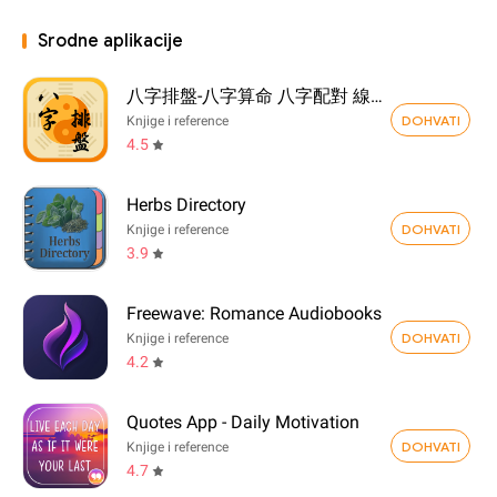
Srodne aplikacije
八字排盤-八字算命 八字配對 線上算命 生辰八字查詢
DOHVATI
Knjige i reference
4.5
Herbs Directory
DOHVATI
Knjige i reference
3.9
Freewave: Romance Audiobooks
DOHVATI
Knjige i reference
4.2
Quotes App - Daily Motivation
DOHVATI
Knjige i reference
4.7