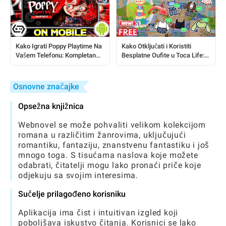
Kako Igrati Poppy Playtime Na
Kako Otključati i Koristiti
Vašem Telefonu: Kompletan
Besplatne Oufite u Toca Life:
Vodič Korak Po Korak
Kompletan Vodič
Osnovne značajke
Opsežna knjižnica
Webnovel se može pohvaliti velikom kolekcijom
romana u različitim žanrovima, uključujući
romantiku, fantaziju, znanstvenu fantastiku i još
mnogo toga. S tisućama naslova koje možete
odabrati, čitatelji mogu lako pronaći priče koje
odjekuju sa svojim interesima.
Sučelje prilagođeno korisniku
Aplikacija ima čist i intuitivan izgled koji
poboljšava iskustvo čitanja. Korisnici se lako