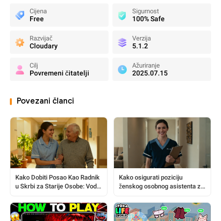
Cijena
Sigurnost
Free
100% Safe
Razvijač
Verzija
Cloudary
5.1.2
Cilj
Ažuriranje
Povremeni čitatelji
2025.07.15
Povezani članci
Kako Dobiti Posao Kao Radnik
Kako osigurati poziciju
u Skrbi za Starije Osobe: Vodič
ženskog osobnog asistenta za
za Tražitelje Posla Korak po
kućnu njegu: Vodič korak po
Korak
korak