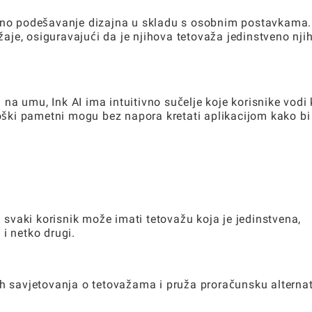
fino podešavanje dizajna u skladu s osobnim postavkama.
ožaje, osiguravajući da je njihova tetovaža jedinstveno nji
na umu, Ink AI ima intuitivno sučelje koje korisnike vodi 
ološki pametni mogu bez napora kretati aplikacijom kako bi
a svaki korisnik može imati tetovažu koja je jedinstvena,
i netko drugi.
ih savjetovanja o tetovažama i pruža proračunsku alterna