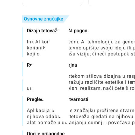
potpune početnike
Zrakoplovnom Sekto
Osnovne značajke
Dizajn tetovaža na AI pogon
Ink AI koristi naprednu AI tehnologiju za gene
korisnika. Jednostavno opišite svoju ideju ili 
koji odražavaju vašu viziju, čineći postupak s
Raznoliki stilovi dizajna
S opsežnom bibliotekom stilova dizajna u ras
korisnicima da istražuju različite estetike i t
umjetnost ili živopisni realizam, naći ćete ši
Pregled proširene stvarnosti
Aplikacija uključuje značajku proširene stvar
njihova odabrana tetovaža gledati na njihovu
alat pomaže u uklanjanju sumnji i povećava po
Opcije prilagodbe