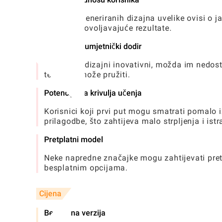
Kvaliteta generiranih dizajna uvelike ovisi o j
manje zadovoljavajuće rezultate.
Ograničeni umjetnički dodir
Iako su AI dizajni inovativni, možda im nedost
tetovaža može pružiti.
Potencijalna krivulja učenja
Korisnici koji prvi put mogu smatrati pomalo
prilagodbe, što zahtijeva malo strpljenja i istr
Pretplatni model
Neke napredne značajke mogu zahtijevati pretp
besplatnim opcijama.
Cijena
Besplatna verzija