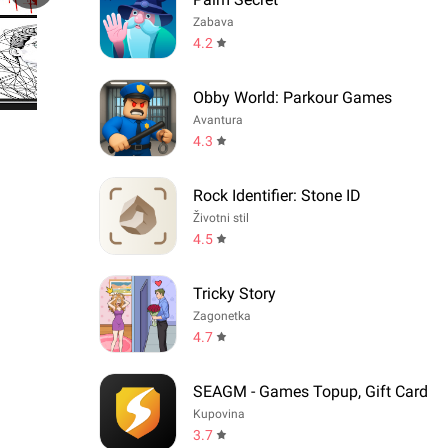
Zabava
4.2
Obby World: Parkour Games
Avantura
4.3
Rock Identifier: Stone ID
Životni stil
4.5
Tricky Story
Zagonetka
4.7
SEAGM - Games Topup, Gift Card
Kupovina
3.7