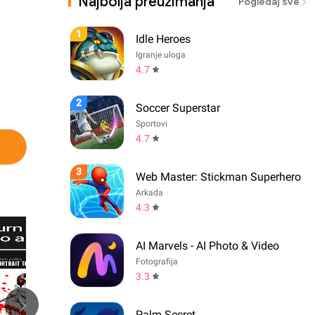
Najbolja preuzimanja
Pogledaj sve
1
Idle Heroes
Igranje uloga
4.7
2
Soccer Superstar
Sportovi
4.7
3
Web Master: Stickman Superhero
Arkada
4.3
AI Marvels - AI Photo & Video
Fotografija
3.3
Palm Secret