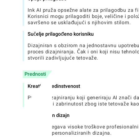
Ink AI pruža opsežne alate za prilagodbu za 
Korisnici mogu prilagoditi boje, veličine i pol
savršeno se usklađujući s njihovim stilom.
Sučelje prilagođeno korisniku
Dizajniran s obzirom na jednostavnu upotrebu 
proces dizajniranja. Čak i oni koji nisu tehn
stvorili zadivljujuće tetovaže.
Prednosti
Kreativna jedinstvenost
Pristup dizajniranju koji generiraju AI znači d
smanjujući zabrinutost zbog iste tetovaže kao 
Ekonomičan dizajn
Ink AI izbjegava visoke troškove profesionaln
stvaranju personaliziranih dizajna.