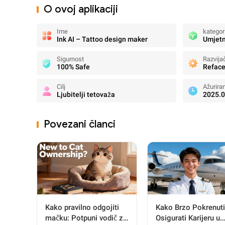
O ovoj aplikaciji
Ime
kategor
Ink AI – Tattoo design maker
Umjetn
Sigurnost
Razvija
100% Safe
Refac
Cilj
Ažurira
Ljubitelji tetovaža
2025.0
Povezani članci
Kako pravilno odgojiti
Kako Brzo Pokrenuti
mačku: Potpuni vodič za
Osigurati Karijeru u