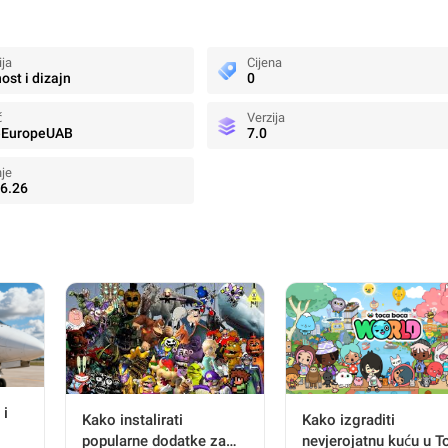
ija
Cijena
ost i dizajn
0
č
Verzija
eEuropeUAB
7.0
nje
6.26
 i
Kako instalirati
Kako izgraditi
popularne dodatke za
nevjerojatnu kuću u T