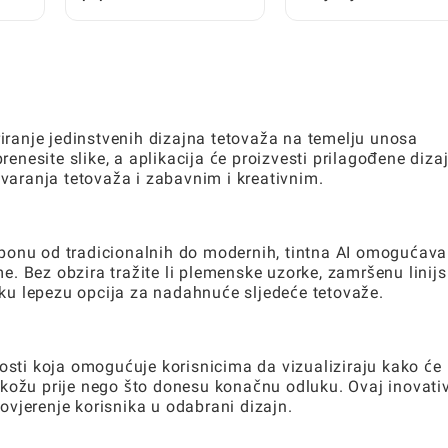
ru
Garry's Mod u 5 minuta
Life World uz besplat
(sigurno)
trikove
riranje jedinstvenih dizajna tetovaža na temelju unosa
prenesite slike, a aplikacija će proizvesti prilagođene diza
tvaranja tetovaža i zabavnim i kreativnim.
ponu od tradicionalnih do modernih, tintna AI omogućava
eme. Bez obzira tražite li plemenske uzorke, zamršenu linij
roku lepezu opcija za nadahnuće sljedeće tetovaže.
nosti koja omogućuje korisnicima da vizualiziraju kako će
 kožu prije nego što donesu konačnu odluku. Ovaj inovati
vjerenje korisnika u odabrani dizajn.