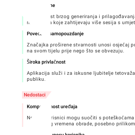
Štedi vrijeme
Sposobnost brzog generiranja i prilagođavanja
metodama koje zahtijevaju više sesija s umje
Povećava samopouzdanje
Značajka proširene stvarnosti unosi osjećaj po
na svom tijelu prije nego što se obvezuju.
Široka privlačnost
Aplikacija služi i za iskusne ljubitelje tetova
publiku.
Nedostaci
Kompatibilnost uređaja
Neki se korisnici mogu suočiti s poteškoćama 
do sporijeg vremena obrade, posebno prilikom 
Ovisnost o unosu korisnika