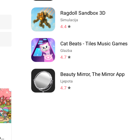
Ragdoll Sandbox 3D
Simulacija
4.4
Cat Beats - Tiles Music Games
Glazba
4.7
Beauty Mirror, The Mirror App
Ljepota
4.7
oca