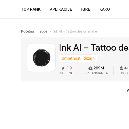
TOP RANK
APLIKACIJE
IGRE
KAKO
Početna
›
apps
›
Ink AI – Tattoo design maker
Ink AI – Tattoo d
Umjetnost i dizajn
3.9
209M
4+
OCJENE
PREUZIMANJA
DOB