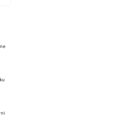
ne
jne
sku
vni