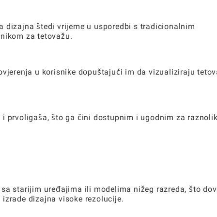
 dizajna štedi vrijeme u usporedbi s tradicionalnim
tnikom za tetovažu.
vjerenja u korisnike dopuštajući im da vizualiziraju teto
ža i prvoligaša, što ga čini dostupnim i ugodnim za raznoli
sa starijim uređajima ili modelima nižeg razreda, što do
izrade dizajna visoke rezolucije.