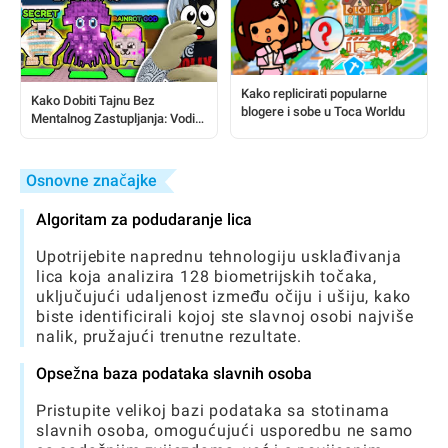
Kako replicirati popularne
Kako Dobiti Tajnu Bez
blogere i sobe u Toca Worldu
Mentalnog Zastupljanja: Vodič
za Igrače Korak po Korak
Osnovne značajke
Algoritam za podudaranje lica
Upotrijebite naprednu tehnologiju usklađivanja
lica koja analizira 128 biometrijskih točaka,
uključujući udaljenost između očiju i ušiju, kako
biste identificirali kojoj ste slavnoj osobi najviše
nalik, pružajući trenutne rezultate.
Opsežna baza podataka slavnih osoba
Pristupite velikoj bazi podataka sa stotinama
slavnih osoba, omogućujući usporedbu ne samo