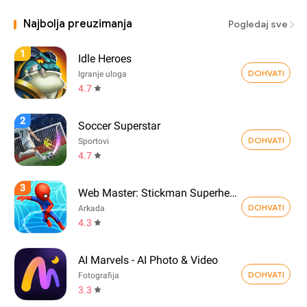
Najbolja preuzimanja
Pogledaj sve
1
Idle Heroes
DOHVATI
Igranje uloga
4.7
2
Soccer Superstar
DOHVATI
Sportovi
4.7
3
Web Master: Stickman Superhero
DOHVATI
Arkada
4.3
AI Marvels - AI Photo & Video
DOHVATI
Fotografija
3.3