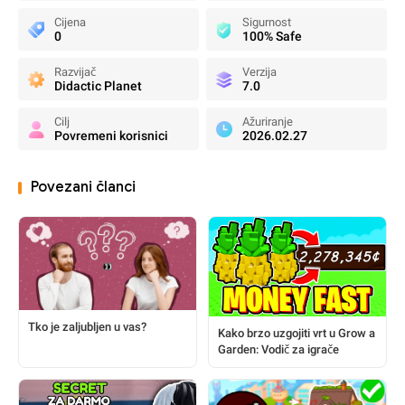
Cijena
Sigurnost
0
100% Safe
Razvijač
Verzija
Didactic Planet
7.0
Cilj
Ažuriranje
Povremeni korisnici
2026.02.27
Povezani članci
Tko je zaljubljen u vas?
Kako brzo uzgojiti vrt u Grow a
Garden: Vodič za igrače