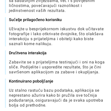
sa sadašnjim zvijezdama, već i s povijesnim
ličnostima, povećavajući raznolikost i
jedinstvenost vaših rezultata.
Sučelje prilagođeno korisniku
Uživajte u besprijekornom iskustvu dok učitavate
fotografije i lako otkrivate dvojnike, što olakšava
interakciju s prijateljima i obitelji kako biste
saznali kome nalikuju.
Društvena interakcija
Zabavite se s prijateljima testirajući i oni na koga
sliče. Podijelite i usporedite rezultate, što je čini
savršenom aplikacijom za zabave i okupljanja.
Kontinuirano poboljšanje
Uz stalno rastuću bazu podataka, aplikacija se
neprestano ažurira kako bi pružila sve točnija
podudaranja, osiguravajući da je svaka upotreba
bolja od prethodne.