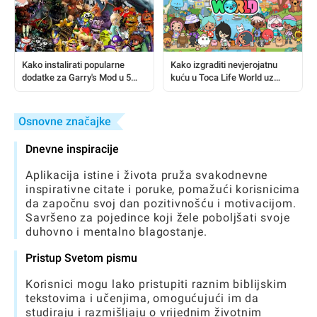
Kako instalirati popularne
Kako izgraditi nevjerojatnu
dodatke za Garry's Mod u 5
kuću u Toca Life World uz
minuta (sigurno)
besplatne trikove
Osnovne značajke
Dnevne inspiracije
Aplikacija istine i života pruža svakodnevne
inspirativne citate i poruke, pomažući korisnicima
da započnu svoj dan pozitivnošću i motivacijom.
Savršeno za pojedince koji žele poboljšati svoje
duhovno i mentalno blagostanje.
Pristup Svetom pismu
Korisnici mogu lako pristupiti raznim biblijskim
tekstovima i učenjima, omogućujući im da
studiraju i razmišljaju o vrijednim životnim