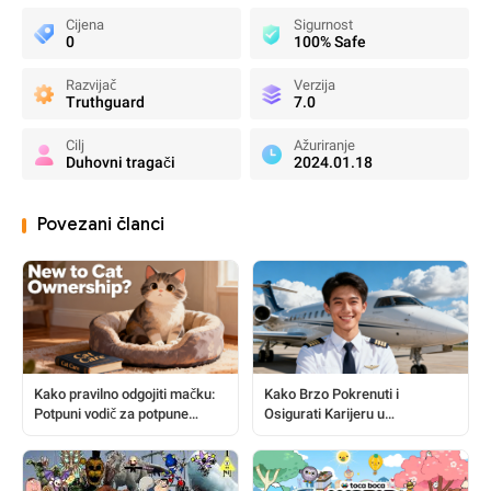
Cijena
Sigurnost
0
100% Safe
Razvijač
Verzija
Truthguard
7.0
Cilj
Ažuriranje
Duhovni tragači
2024.01.18
Povezani članci
Kako pravilno odgojiti mačku:
Kako Brzo Pokrenuti i
Potpuni vodič za potpune
Osigurati Karijeru u
početnike
Zrakoplovnom Sektoru