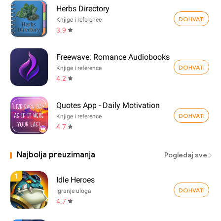
Herbs Directory
DOHVATI
Knjige i reference
3.9
Freewave: Romance Audiobooks
DOHVATI
Knjige i reference
4.2
Quotes App - Daily Motivation
DOHVATI
Knjige i reference
4.7
Najbolja preuzimanja
Pogledaj sve
1
Idle Heroes
DOHVATI
Igranje uloga
4.7