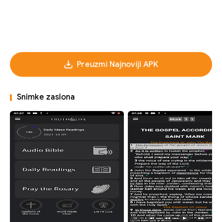
Preuzmi Najnoviji APK
Snimke zaslona