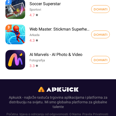
2
Soccer Superstar
DOHVATI
Sportovi
4.7
3
Web Master: Stickman Superhero
DOHVATI
Arkada
4.3
AI Marvels - AI Photo & Video
DOHVATI
Fotografija
3.3
Apkuick - najbrže rastuća trgovina aplikacijama i platforma za
distribuciju na svijetu. Mi smo globalna platforma za globalne
talente
Početna
Izjava o odricanju od odgovornosti
O Nama
Pravila Privatnosti