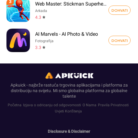
3
Web Master: Stickman Superhero
DOHVATI
Arkada
4.3
AI Marvels - AI Photo & Video
DOHVATI
Fotografija
3.3
Apkuick - najbrže rastuća trgovina aplikacijama i platforma za
distribuciju na svijetu. Mi smo globalna platforma za globalne
talente
Početna
Izjava o odricanju od odgovornosti
O Nama
Pravila Privatnosti
Uvjeti Korištenja
Disclosure & Disclaimer