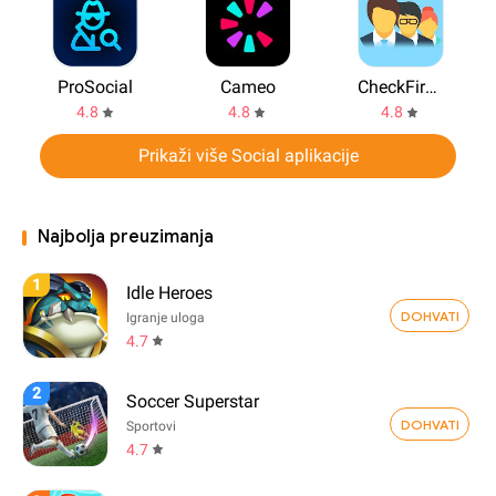
ProSocial
Cameo
CheckFirst People Finder App
4.8
4.8
4.8
Prikaži više Social aplikacije
Najbolja preuzimanja
1
Idle Heroes
DOHVATI
Igranje uloga
4.7
2
Soccer Superstar
DOHVATI
Sportovi
4.7