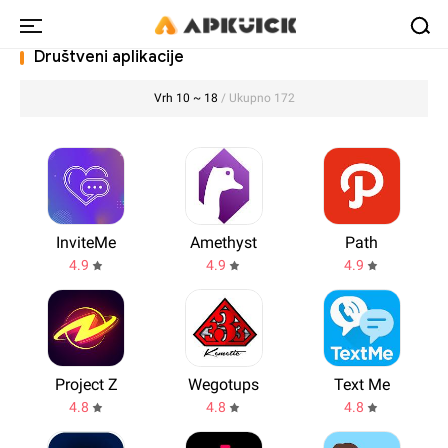
Društveni aplikacije
Vrh 10 ~ 18
/ Ukupno 172
InviteMe
Amethyst
Path
4.9
4.9
4.9
Project Z
Wegotups
Text Me
4.8
4.8
4.8