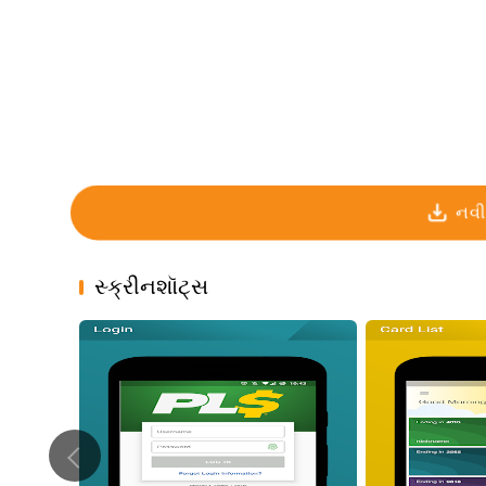
નવી
સ્ક્રીનશૉટ્સ