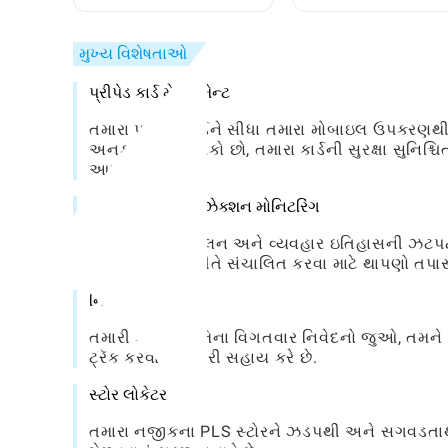
સેટઅપ અને ઉપયોગ
બાય-સ્ટેપ માર્ગદર્શિકા
કરવો: એક સંપૂર્ણ સ્ટેપ
બાય-સ્ટેપ માર્ગદર્શિકા
મુખ્ય વિશેષતાઓ
પ્રીપેડ કાર્ડ મેનેજમેન્ટ
તમારા પ્રીપેડ કાર્ડને સીધા તમારા મોબાઇલ ઉપકરણ
અનફ્રીઝ કરી શકો છો, તમારા કાર્ડની સુરક્ષા સુનિશ
આપીને.
બેલેન્સ અને ટ્રાન્ઝેક્શન મોનિટરિંગ
તમારા દૈનિક સંતુલન અને વ્યવહાર ઇતિહાસની ઝટપટ 
વધુ અસરકારક રીતે સંચાલિત કરવા માટે થાપણો તપાસ
નિવેદન જોવાનું
તમારી કાર્ડ પ્રવૃત્તિના વિગતવાર નિવેદનો જુઓ, તમને 
ટ્રૅક કરવામાં તમારી સહાય કરે છે.
સ્ટોર લોકેટર
તમારા નજીકના PLS સ્ટોરને ઝડપથી અને સગવડતાથી 