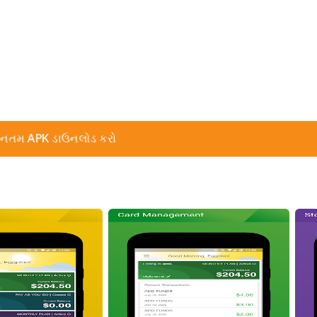
નતમ APK ડાઉનલોડ કરો