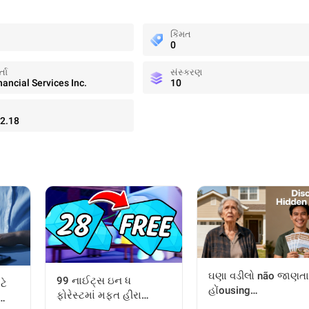
કિંમત
0
તા
સંસ્કરણ
nancial Services Inc.
10
2.18
ઘણા વડીલો não જાણતા
99 નાઈટ્સ ઇન ધ
ટે
હોંousing
ફોરેસ્ટમાં મફત હીરા
પ્રોoessવકાર્યક્રમો કે