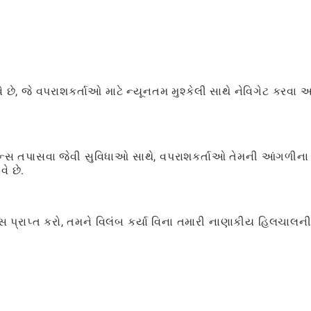
, જે વપરાશકર્તાઓ માટે ન્યૂનતમ મુશ્કેલી સાથે નેવિગેટ કરવા અ
ેન્સ તપાસવા જેવી સુવિધાઓ સાથે, વપરાશકર્તાઓ તેમની આંગળીના ટ
ે છે.
સ પ્રાપ્ત કરો, તમને વિલંબ કર્યા વિના તમારી નાણાકીય હિલચાલન