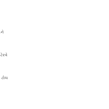
ને
ેરવે
ી ટોચ