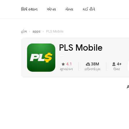
શિર્ષ સ્થાન
એપ્સ
ગેમ્સ
કઈ રીતે
હોમ
›
apps
›
PLS Mobile
PLS Mobile
4.1
38M
4+
મુલ્યાંકન
ડાઉનલોડ્સ
ઉંમર