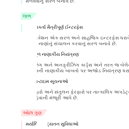
મેળવવાનું સરળ બનાવે છે.
લાભ
વપરાશકર્તા મૈત્રીપૂર્ણ ઈન્ટરફેસ
એપ્લિકેશન એક સરળ અને સાહજિક ઇન્ટરફેસ ધરાવે છે
તેમના નાણાંનું સંચાલન કરવાનું સરળ બનાવે છે.
અનુકૂળ નાણાકીય નિયંત્રણ
ફ્રીઝિંગ અને અનફ્રીઝિંગ કાર્ડ્સ અને તરત જ બેલ
જ તેમની નાણાકીય બાબતો પર અજોડ નિયંત્રણ ધરાવ
રીઅલ-ટાઇમ સૂચનાઓ
વ્યવહારો અને સંતુલન ફેરફારો પર તાત્કાલિક અપડેટ્
પર રહેવાની મંજૂરી આપે છે.
ઓછા ગુણ
મર્યાદિત અદ્યતન સુવિધાઓ