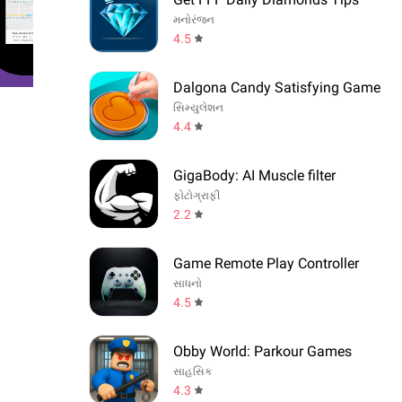
મનોરંજન
4.5
Dalgona Candy Satisfying Game
સિમ્યુલેશન
4.4
GigaBody: AI Muscle filter
ફોટોગ્રાફી
2.2
Game Remote Play Controller
સાધનો
4.5
Obby World: Parkour Games
સાહસિક
4.3