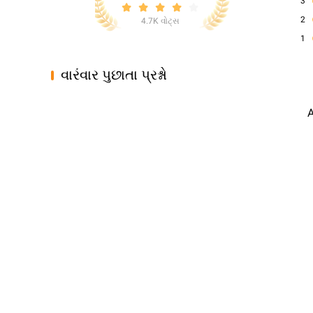
3
2
4.7K વોટ્સ
1
વારંવાર પુછાતા પ્રશ્નો