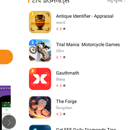
ટોપ ડાઉનલોડ્સ
બધું જુઓ
1
Antique Identifier - Appraisal
સાધનો
4.4
2
Trial Mania: Motorcycle Games
રેસિંગ
4.1
3
Gauthmath
શિક્ષણ
4.4
The Forge
સિમ્યુલેશન
4.5
Get FFF Daily Diamonds Tips