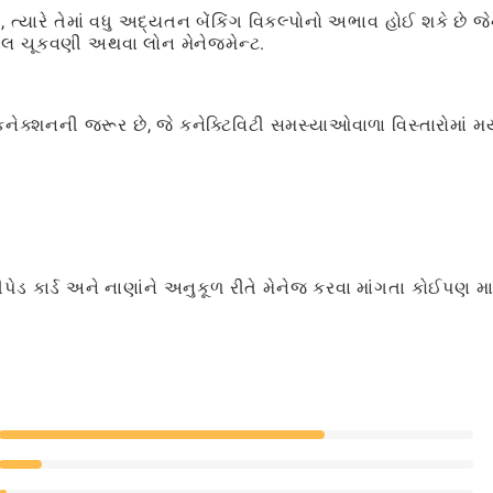
ત્યારે તેમાં વધુ અદ્યતન બેંકિંગ વિકલ્પોનો અભાવ હોઈ શકે છે જ
બિલ ચૂકવણી અથવા લોન મેનેજમેન્ટ.
ટ કનેક્શનની જરૂર છે, જે કનેક્ટિવિટી સમસ્યાઓવાળા વિસ્તારોમાં મર્
ડ કાર્ડ અને નાણાંને અનુકૂળ રીતે મેનેજ કરવા માંગતા કોઈપણ મા