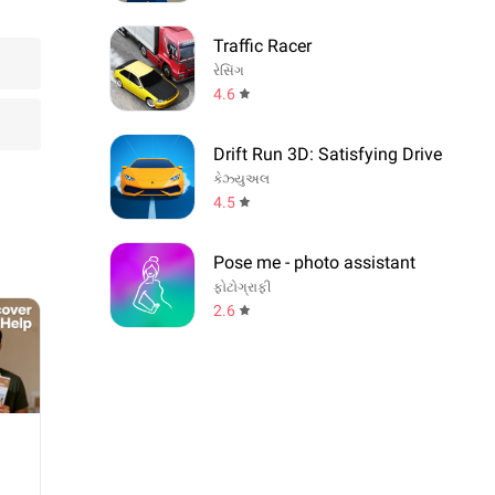
Traffic Racer
રેસિંગ
4.6
Drift Run 3D: Satisfying Drive
કેઝ્યુઅલ
4.5
Pose me - photo assistant
ફોટોગ્રાફી
2.6
વી