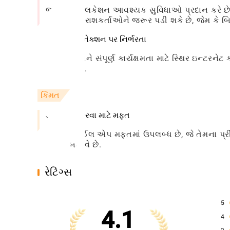
જ્યારે એપ્લિકેશન આવશ્યક સુવિધાઓ પ્રદાન કરે છે, 
કેટલાક વપરાશકર્તાઓને જરૂર પડી શકે છે, જેમ કે 
ઇન્ટરનેટ કનેક્શન પર નિર્ભરતા
એપ્લિકેશનને સંપૂર્ણ કાર્યક્ષમતા માટે સ્થિર ઇન્ટરને
હોઈ શકે છે.
કિંમત
ડાઉનલોડ કરવા માટે મફત
PLS મોબાઈલ એપ મફતમાં ઉપલબ્ધ છે, જે તેમના પ્રીપે
સુલભ બનાવે છે.
રેટિંગ્સ
5
4.1
4