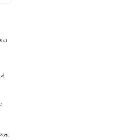
થવા
ને
ને
ાયતા