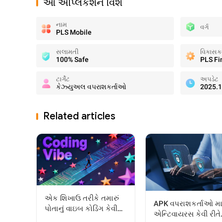
આ એપ્લિકેશન વિશે
નામ
વર્ગ
PLS Mobile
સલામતી
વિકાસકર્
100% Safe
PLS Fi
ટાર્ગેટ
અપડેટ
કેઝ્યુઅલ વપરાશકર્તાઓ
2025.1
Related articles
એક શિખાઉ તરીકે તમારું
APK વપરાશકર્તાઓ મા
પોતાનું વાઇબ કોડિંગ કેવી
એન્ટિવાયરસ કેવી રીતે
રીતે શરૂ કરવું: સંપૂર્ણ સ્ટેપ-