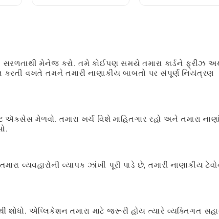
મેળવો: એક કડી-દર-કડી
રીતે ઍક્સેસ કરવાઇ
માર્ગદર્શિકા
-
થી સરળતાથી મેનેજ કરો. તમે કોઈપણ સમયે તમારા કાર્ડને ફ્રીઝ અ
્ચિત કરતી વખતે તમને તમારી નાણાકીય બાબતો પર સંપૂર્ણ નિયંત્રણ
ઍક્સેસ મેળવો. તમારા ખર્ચ વિશે માહિતગાર રહો અને તમારા નાણાં
ો.
તમારા વ્યવહારોની વ્યાપક ઝાંખી પૂરી પાડે છે, તમારી નાણાકીય ટેવો
શોધો. એપ્લિકેશન તમારા માટે જરૂરી હોય ત્યારે વ્યક્તિગત સહ