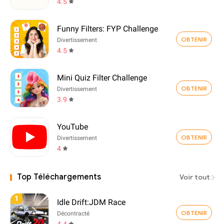
4.5
Funny Filters: FYP Challenge
OBTENIR
Divertissement
4.5
Mini Quiz Filter Challenge
OBTENIR
Divertissement
3.9
YouTube
OBTENIR
Divertissement
4
Top Téléchargements
Voir tout
1
Idle Drift:JDM Race
OBTENIR
Décontracté
4.4