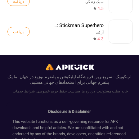
دریافت
سبک زندگی
4.5
Web Master: Stickman Superhero
دریافت
آرکید
4.3
اپ‌کوییک - سریع‌ترین فروشگاه اپلیکیشن و پلتفرم توزیع در جهان. ما یک
پلتفرم جهانی برای استعدادهای جهانی هستیم.
خانه
سلب مسئولیت
درباره ما
سیاست حفظ حریم خصوصی
شرایط خدمات
Disclosure & Disclaimer
This website functions as a self-governing resource for APK
downloads and helpful articles. We are unaffiliated with and not
endorsed by any of the brands, developers, or entities referenced.