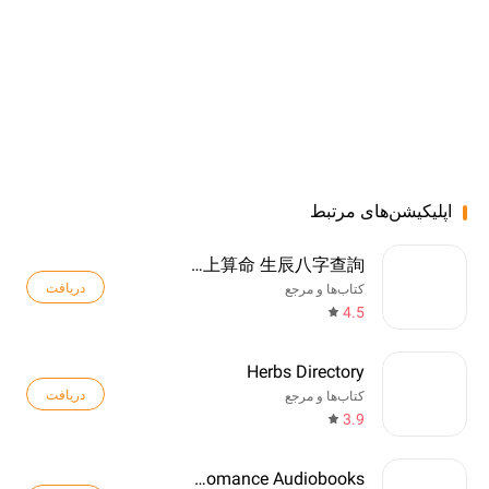
اپلیکیشن‌های مرتبط
八字排盤-八字算命 八字配對 線上算命 生辰八字查詢
دریافت
کتاب‌ها و مرجع
4.5
Herbs Directory
دریافت
کتاب‌ها و مرجع
3.9
Freewave: Romance Audiobooks