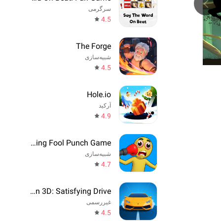
سرگرمی
4.5
The Forge
شبیه‌سازی
4.5
Hole.io
آرکید
4.9
Annoying Fool Punch Game
شبیه‌سازی
4.7
Drift Run 3D: Satisfying Drive
غیررسمی
4.5