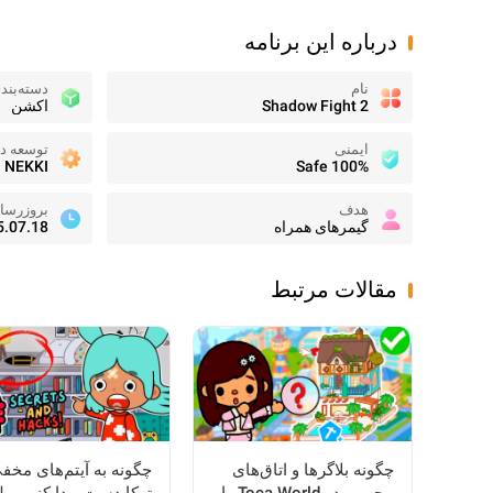
درباره این برنامه
نام
دسته‌بند
Shadow Fight 2
اکشن
ایمنی
توسعه ده
NEKKI
100% Safe
هدف
بروزرسا
گیمرهای همراه
5.07.18
مقالات مرتبط
چگونه بلاگرها و اتاق‌های
چگونه به آیتم‌های مخف