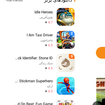
دانلودهای برتر
مشاهده همه
1
Idle Heroes
نقش‌آفرینی
4.7
2
I Am Taxi Driver
ماجراجویی
4.5
3
Rock Identifier: Stone ID
سبک زندگی
4.5
Web Master: Stickman Superhero
آرکید
4.3
Say The Word On Beat: Fun Game