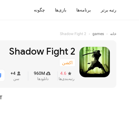
رتبه برتر
برنامه‌ها
بازی‌ها
چگونه
خانه
›
games
›
Shadow Fight 2
Shadow Fight 2
اکشن
4+
960M
4.6
رتبه‌بندی‌ها
دانلودها
سن
T