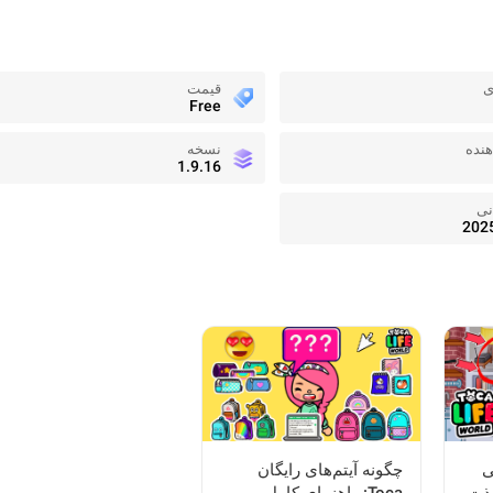
ی
قیمت
Free
نده
نسخه
1.9.16
نی
202
ی
چگونه آیتم‌های رایگان