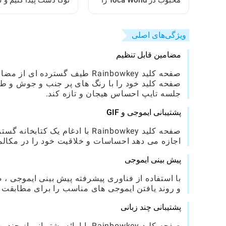
محبوب در Toca World را
توکا دست پیدا کنیم و 
بازآفرینی کنیم
ببریم: یک راهنمای کام
ویژگی‌های اصلی
مضامین قابل تنظیم
صفحه کلید Rainbowkey طیف گستر
صفحه کلید خود را با رنگ های پر جنب و جوش و 
جلسه تایپ احساس هیجان و تازه کند.
پشتیبانی ایموجی و GIF
اجازه می دهد احساسات و خلاقیت خود را در مکالما
پیش بینی ایموجی
با استفاده از فناوری پیشرفته پیش بینی ایموجی ، 
و روند یافتن ایموجی های مناسب را برای مطابقت با
پشتیبانی چند زبانی
صفحه کلید Rainbowkey با ارائه 