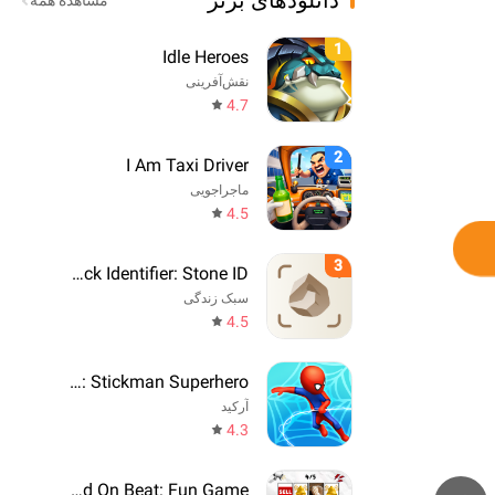
دانلودهای برتر
مشاهده همه
1
Idle Heroes
نقش‌آفرینی
4.7
2
I Am Taxi Driver
ماجراجویی
4.5
3
Rock Identifier: Stone ID
سبک زندگی
4.5
Web Master: Stickman Superhero
آرکید
4.3
Say The Word On Beat: Fun Game