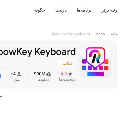
رتبه برتر
برنامه‌ها
بازی‌ها
چگونه
خانه
›
apps
›
RainbowKey Keyboard
bowKey Keyboard
عکاسی
4+
990M
4.9
رتبه‌بندی‌ها
دانلودها
سن
T