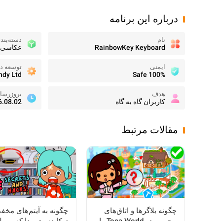
درباره این برنامه
نام
دسته‌بند
RainbowKey Keyboard
عکاسی
ایمنی
توسعه ده
ndy Ltd.
100% Safe
هدف
بروزرسا
کاربران گاه به گاه
6.08.02
مقالات مرتبط
چگونه بلاگرها و اتاق‌های
چگونه به آیتم‌های مخف