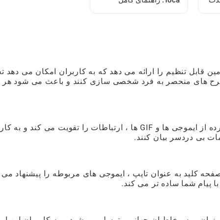
لذت
Toca: راهنمای کامل
ل
بازیکن
ده ای از مضامین قابل تنظیم را ارائه می دهد که به کاربران امکان می دهد ت
طرح های منحصر به فرد شخصی سازی کنند و باعث می شود هر
صفحه کلید Rainbowkey با ادغام یک کتابخانه گسترده از ایموجی ها و GIF ها ، ارتباطات را تقویت می کند و
ت بی دردسر بیان کنند.
صفحه کلید به عنوان تایپ ، ایموجی های مربوطه را پیشنهاد می 
 پیام شما ساده تر می کند.
پشتیبانی از چندین زبان ، به مخاطبان جهانی متوسل می شود و به کاربران این ا