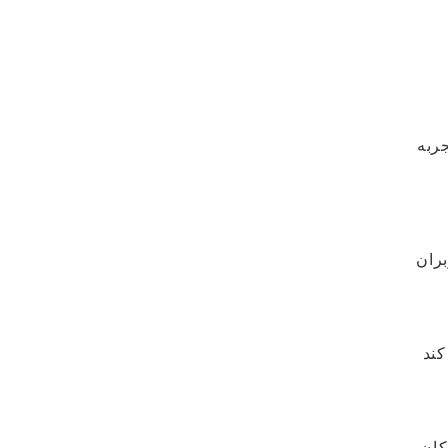
جربه
 به کاربران
کند
مکان