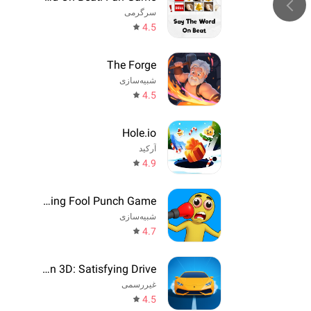
سرگرمی
4.5
The Forge
شبیه‌سازی
4.5
Hole.io
آرکید
4.9
Annoying Fool Punch Game
شبیه‌سازی
4.7
Drift Run 3D: Satisfying Drive
غیررسمی
4.5