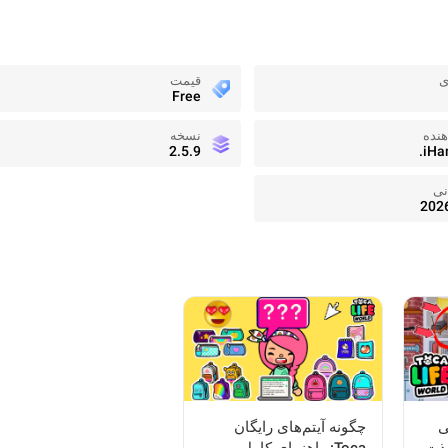
ی
قیمت
Free
نده
نسخه
2.5.9
iHa
نی
202
ی
چگونه آیتم‌های رایگان