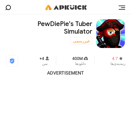
PewDiePie's Tuber
Simulator
غیررسمی
4+
400M
4.7
رتبه‌بندی‌ها
دانلودها
سن
ADVERTISEMENT