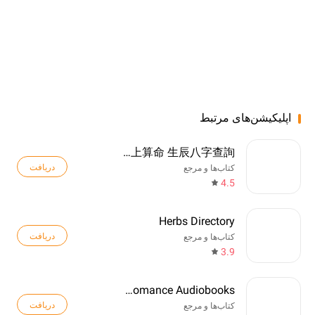
اپلیکیشن‌های مرتبط
八字排盤-八字算命 八字配對 線上算命 生辰八字查詢
دریافت
کتاب‌ها و مرجع
4.5
Herbs Directory
دریافت
کتاب‌ها و مرجع
3.9
Freewave: Romance Audiobooks
دریافت
کتاب‌ها و مرجع