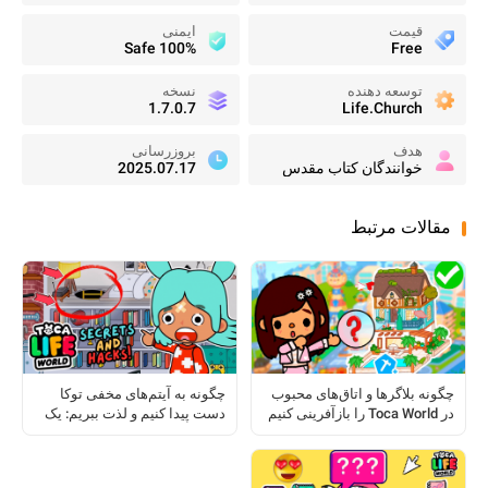
قیمت
ایمنی
100% Safe
Free
توسعه دهنده
نسخه
1.7.0.7
Life.Church
هدف
بروزرسانی
خوانندگان کتاب مقدس
2025.07.17
مقالات مرتبط
چگونه بلاگرها و اتاق‌های محبوب
چگونه به آیتم‌های مخفی توکا
در Toca World را بازآفرینی کنیم
دست پیدا کنیم و لذت ببریم: یک
راهنمای کامل