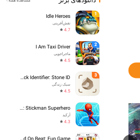
دانلودهای برتر
مشاهده همه
1
Idle Heroes
نقش‌آفرینی
4.7
2
I Am Taxi Driver
ماجراجویی
4.5
3
Rock Identifier: Stone ID
سبک زندگی
4.5
Web Master: Stickman Superhero
آرکید
4.3
Say The Word On Beat: Fun Game