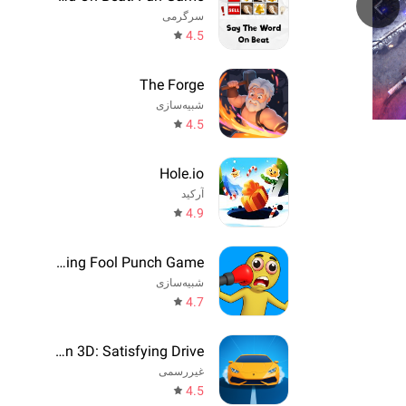
سرگرمی
4.5
The Forge
شبیه‌سازی
4.5
Hole.io
آرکید
4.9
Annoying Fool Punch Game
شبیه‌سازی
4.7
Drift Run 3D: Satisfying Drive
غیررسمی
4.5