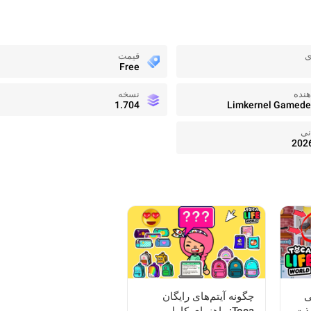
ی
قیمت
Free
نده
نسخه
1.704
Limkernel Gamede
نی
202
ی
چگونه آیتم‌های رایگان