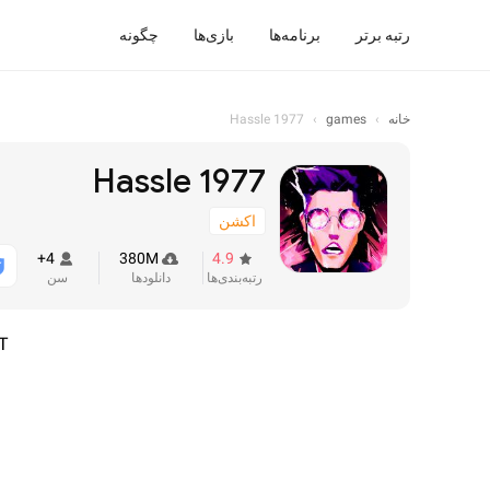
رتبه برتر
برنامه‌ها
بازی‌ها
چگونه
خانه
›
games
›
Hassle 1977
Hassle 1977
اکشن
4+
380M
4.9
رتبه‌بندی‌ها
دانلودها
سن
T