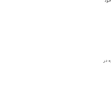
خود
 در