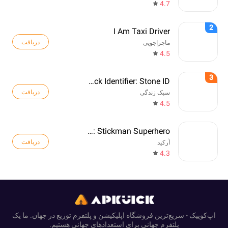
4.7
2
I Am Taxi Driver
دریافت
ماجراجویی
4.5
3
Rock Identifier: Stone ID
دریافت
سبک زندگی
4.5
Web Master: Stickman Superhero
دریافت
آرکید
4.3
اپ‌کوییک - سریع‌ترین فروشگاه اپلیکیشن و پلتفرم توزیع در جهان. ما یک
پلتفرم جهانی برای استعدادهای جهانی هستیم.