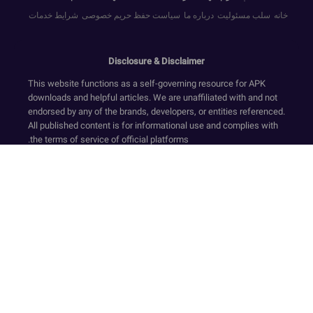
خانه
سلب مسئولیت
درباره ما
سیاست حفظ حریم خصوصی
شرایط خدمات
Disclosure & Disclaimer
This website functions as a self-governing resource for APK
downloads and helpful articles. We are unaffiliated with and not
endorsed by any of the brands, developers, or entities referenced.
All published content is for informational use and complies with
the terms of service of official platforms.
We provide only original, non-modified software that has
undergone security screening, in accordance with our Zero-
Transaction and Safe-Resource standards. Financial dealings
are not supported on this website. Our resources and text ensure
a compliant environment by rejecting deceptive tactics and
registration requirements while upholding secure, official-
standard experiences.
Our platform is sustained via compliant ad services like Google
AdSense. The collection of sensitive personal data is strictly
avoided. Even though we facilitate access to APKs and official