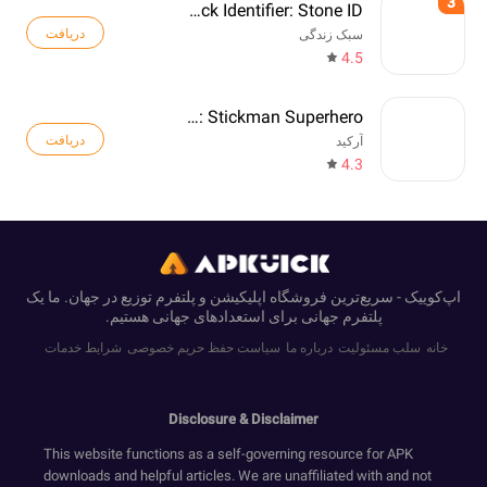
3
Rock Identifier: Stone ID
دریافت
سبک زندگی
4.5
Web Master: Stickman Superhero
دریافت
آرکید
4.3
اپ‌کوییک - سریع‌ترین فروشگاه اپلیکیشن و پلتفرم توزیع در جهان. ما یک
پلتفرم جهانی برای استعدادهای جهانی هستیم.
خانه
سلب مسئولیت
درباره ما
سیاست حفظ حریم خصوصی
شرایط خدمات
Disclosure & Disclaimer
This website functions as a self-governing resource for APK
downloads and helpful articles. We are unaffiliated with and not