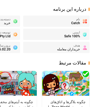
درباره این برنامه
نام
دسته‌بند
Catch
خرید
ایمنی
توسعه ده
Pty Ltd
100% Safe
هدف
بروزرسا
خریداران معامله
5.02.20
مقالات مرتبط
چگونه بلاگرها و اتاق‌های
چگونه به آیتم‌های مخف