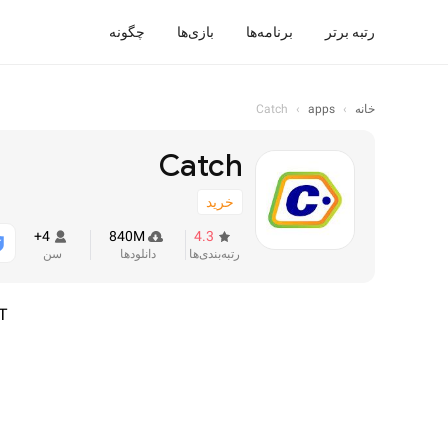
رتبه برتر
برنامه‌ها
بازی‌ها
چگونه
خانه
›
apps
›
Catch
Catch
خرید
4+
840M
4.3
رتبه‌بندی‌ها
دانلودها
سن
T