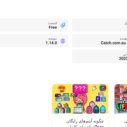
ی
قیمت
Free
نده
نسخه
1.14.0
Catch.com.au 
نی
202
ی
چگونه آیتم‌های رایگان