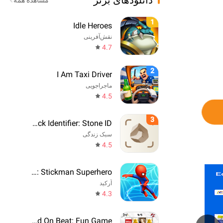
دانلودهای برتر
مشاهده همه
1
Idle Heroes
نقش‌آفرینی
4.7
2
I Am Taxi Driver
ماجراجویی
4.5
3
Rock Identifier: Stone ID
سبک زندگی
4.5
Web Master: Stickman Superhero
آرکید
4.3
Say The Word On Beat: Fun Game