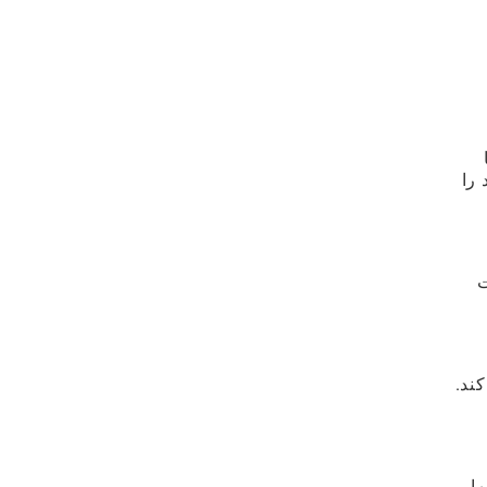
 را
ت
کند.
ا