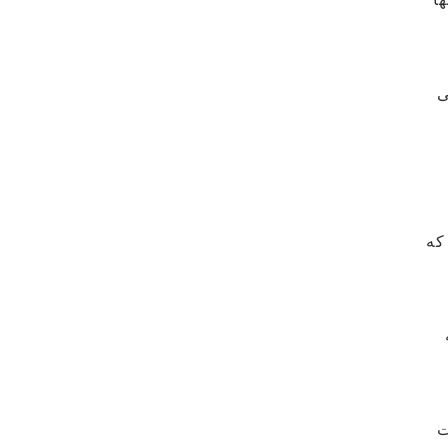
ی
که
ت