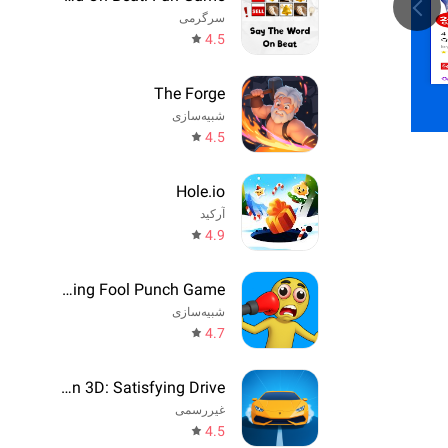
سرگرمی
4.5
The Forge
شبیه‌سازی
4.5
Hole.io
آرکید
4.9
Annoying Fool Punch Game
شبیه‌سازی
4.7
Drift Run 3D: Satisfying Drive
غیررسمی
4.5