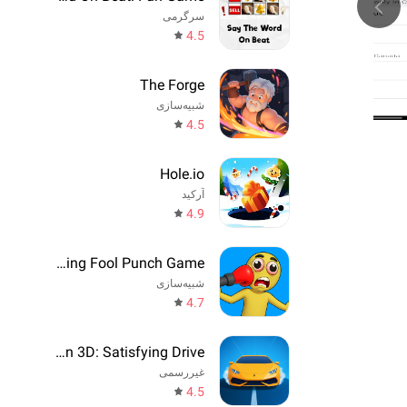
سرگرمی
4.5
The Forge
شبیه‌سازی
4.5
Hole.io
آرکید
4.9
Annoying Fool Punch Game
شبیه‌سازی
4.7
Drift Run 3D: Satisfying Drive
غیررسمی
4.5