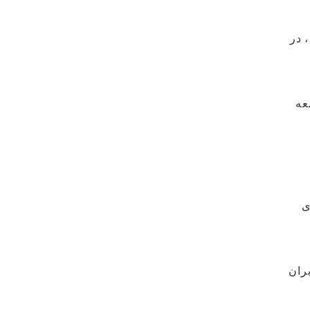
، در
عه
ی
 کاربران