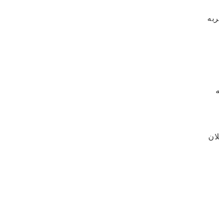
ربه
ان