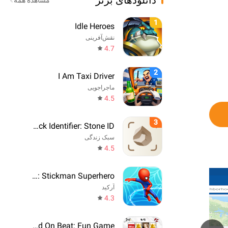
دانلودهای برتر
مشاهده همه
1
Idle Heroes
نقش‌آفرینی
4.7
2
I Am Taxi Driver
ماجراجویی
4.5
3
Rock Identifier: Stone ID
سبک زندگی
4.5
Web Master: Stickman Superhero
آرکید
4.3
Say The Word On Beat: Fun Game