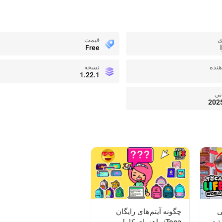
ی
قیمت
Free
نده
نسخه
1.22.1
نی
202
ی
چگونه آیتم‌های رایگان