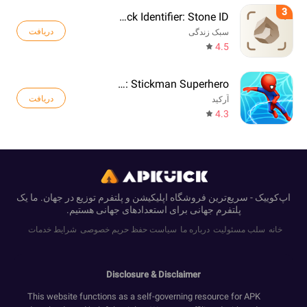
3
Rock Identifier: Stone ID
دریافت
سبک زندگی
4.5
Web Master: Stickman Superhero
دریافت
آرکید
4.3
اپ‌کوییک - سریع‌ترین فروشگاه اپلیکیشن و پلتفرم توزیع در جهان. ما یک
پلتفرم جهانی برای استعدادهای جهانی هستیم.
خانه
سلب مسئولیت
درباره ما
سیاست حفظ حریم خصوصی
شرایط خدمات
Disclosure & Disclaimer
This website functions as a self-governing resource for APK