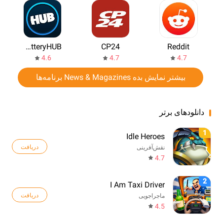
LotteryHUB
CP24
Reddit
4.6
4.7
4.7
بیشتر نمایش بده News & Magazines برنامه‌ها
دانلودهای برتر
1
Idle Heroes
دریافت
نقش‌آفرینی
4.7
2
I Am Taxi Driver
دریافت
ماجراجویی
4.5