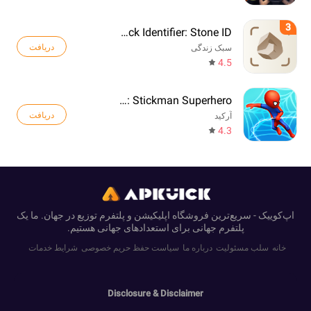
3
Rock Identifier: Stone ID
دریافت
سبک زندگی
4.5
Web Master: Stickman Superhero
دریافت
آرکید
4.3
اپ‌کوییک - سریع‌ترین فروشگاه اپلیکیشن و پلتفرم توزیع در جهان. ما یک
پلتفرم جهانی برای استعدادهای جهانی هستیم.
خانه
سلب مسئولیت
درباره ما
سیاست حفظ حریم خصوصی
شرایط خدمات
Disclosure & Disclaimer