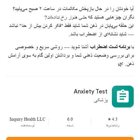
آیا خودتان را در حال بازپخش مکالمات در ساعت ۲ صبح می‌یابید؟
نگران چیزهایی هستید که
حتی هنوز رخ نداده‌اند
?
این حلقه بی‌پایان در ذهن شما شاید فقط "فکر کردن بیش از حد" نباشد
— شاید نشانه‌ای از اضطراب باشد.
با
برنامه تست اضطراب
آشنا شوید — روشی سریع و خصوصی
برای بررسی وضعیت ذهنی شما و برداشتن اولین گام به سوی آرامش
ذهن. 🌿
Anxiety Test
پزشکی
Inquiry Health LLC
6.0
4.3
رتبه‌بندی‌ها
نسخه
توسعه‌دهنده