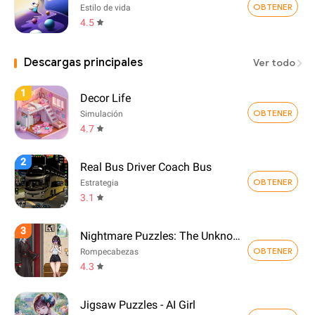
OBTENER
Estilo de vida
4.5
Descargas principales
Ver todo
1
Decor Life
OBTENER
Simulación
4.7
2
Real Bus Driver Coach Bus
OBTENER
Estrategia
3.1
3
Nightmare Puzzles: The Unknown
OBTENER
Rompecabezas
4.3
Jigsaw Puzzles - AI Girl