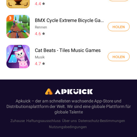
4.4
3
BMX Cycle Extreme Bicycle Game
HOLEN
Rennen
4.6
Cat Beats - Tiles Music Games
HOLEN
Musik
4.7
Apkuick – der am schnellsten wachsende App-Store und
Distributionsplattform der Welt. Wir sind eine globale Plattform für
globale Talente
Zuhause
Haftungsausschluss
Über uns
Datenschutz-Bestimmungen
Nutzungsbedingungen