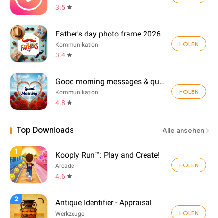
3.5
Father's day photo frame 2026
HOLEN
Kommunikation
3.4
Good morning messages & quotes
HOLEN
Kommunikation
4.8
Top Downloads
Alle ansehen
1
Kooply Run™: Play and Create!
HOLEN
Arcade
4.6
2
Antique Identifier - Appraisal
HOLEN
Werkzeuge