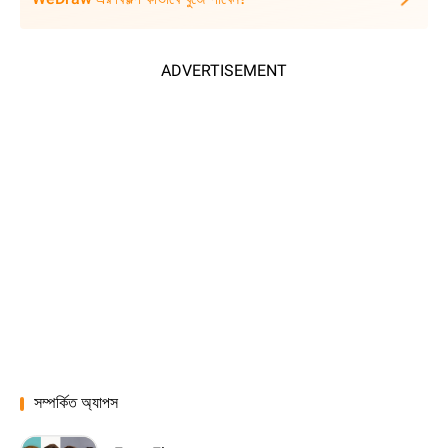
ADVERTISEMENT
সম্পর্কিত অ্যাপস