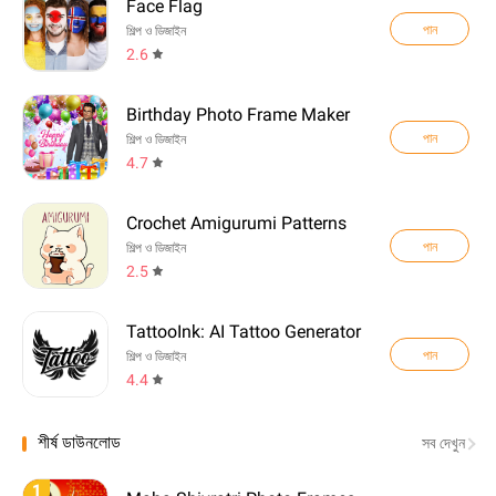
Face Flag
পান
শিল্প ও ডিজাইন
2.6
Birthday Photo Frame Maker
পান
শিল্প ও ডিজাইন
4.7
Crochet Amigurumi Patterns
পান
শিল্প ও ডিজাইন
2.5
TattooInk: AI Tattoo Generator
পান
শিল্প ও ডিজাইন
4.4
শীর্ষ ডাউনলোড
সব দেখুন
1