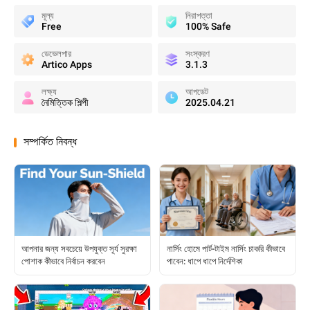
মূল্য
নিরাপত্তা
Free
100% Safe
ডেভেলপার
সংস্করণ
Artico Apps
3.1.3
লক্ষ্য
আপডেট
নৈমিত্তিক শিল্পী
2025.04.21
সম্পর্কিত নিবন্ধ
আপনার জন্য সবচেয়ে উপযুক্ত সূর্য সুরক্ষা
নার্সিং হোমে পার্ট-টাইম নার্সিং চাকরি কীভাবে
পোশাক কীভাবে নির্বাচন করবেন
পাবেন: ধাপে ধাপে নির্দেশিকা