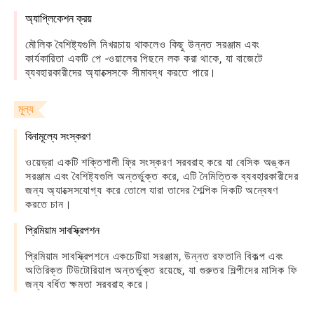
অ্যাপ্লিকেশন ক্রয়
মৌলিক বৈশিষ্ট্যগুলি নিখরচায় থাকলেও কিছু উন্নত সরঞ্জাম এবং
কার্যকারিতা একটি পে -ওয়ালের পিছনে লক করা থাকে, যা বাজেটে
ব্যবহারকারীদের অ্যাক্সেসকে সীমাবদ্ধ করতে পারে।
মূল্য
বিনামূল্যে সংস্করণ
ওয়েড্রা একটি শক্তিশালী ফ্রি সংস্করণ সরবরাহ করে যা বেসিক অঙ্কন
সরঞ্জাম এবং বৈশিষ্ট্যগুলি অন্তর্ভুক্ত করে, এটি নৈমিত্তিক ব্যবহারকারীদের
জন্য অ্যাক্সেসযোগ্য করে তোলে যারা তাদের শৈল্পিক দিকটি অন্বেষণ
করতে চান।
প্রিমিয়াম সাবস্ক্রিপশন
প্রিমিয়াম সাবস্ক্রিপশনে একচেটিয়া সরঞ্জাম, উন্নত রফতানি বিকল্প এবং
অতিরিক্ত টিউটোরিয়াল অন্তর্ভুক্ত রয়েছে, যা গুরুতর শিল্পীদের মাসিক ফি
জন্য বর্ধিত ক্ষমতা সরবরাহ করে।