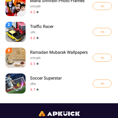
Maha Shivratri Photo Frames
পান
ফটোগ্রাফি
4.5
2
Traffic Racer
পান
রেসিং
4.6
3
Ramadan Mubarak Wallpapers
পান
ফটোগ্রাফি
4.5
Soccer Superstar
পান
ক্রীড়া
4.7