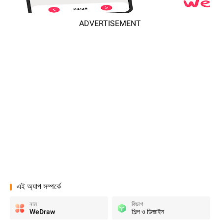
ADVERTISEMENT
এই অ্যাপ সম্পর্কে
নাম
বিভাগ
WeDraw
শিল্প ও ডিজাইন