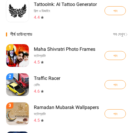
TattooInk: AI Tattoo Generator
পান
শিল্প ও ডিজাইন
4.4
শীর্ষ ডাউনলোড
সব দেখুন
1
Maha Shivratri Photo Frames
পান
ফটোগ্রাফি
4.5
2
Traffic Racer
পান
রেসিং
4.6
3
Ramadan Mubarak Wallpapers
পান
ফটোগ্রাফি
4.5