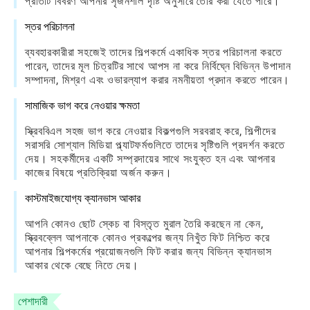
প্রতিটি বিবরণ আপনার সৃজনশীল দৃষ্টি অনুসারে তৈরি করা যেতে পারে।
স্তর পরিচালনা
ব্যবহারকারীরা সহজেই তাদের শিল্পকর্মে একাধিক স্তর পরিচালনা করতে
পারেন, তাদের মূল চিত্রটির সাথে আপস না করে নির্বিঘ্নে বিভিন্ন উপাদান
সম্পাদনা, মিশ্রণ এবং ওভারল্যাপ করার নমনীয়তা প্রদান করতে পারেন।
সামাজিক ভাগ করে নেওয়ার ক্ষমতা
স্ক্রিববিএল সহজ ভাগ করে নেওয়ার বিকল্পগুলি সরবরাহ করে, শিল্পীদের
সরাসরি সোশ্যাল মিডিয়া প্ল্যাটফর্মগুলিতে তাদের সৃষ্টিগুলি প্রদর্শন করতে
দেয়। সহকর্মীদের একটি সম্প্রদায়ের সাথে সংযুক্ত হন এবং আপনার
কাজের বিষয়ে প্রতিক্রিয়া অর্জন করুন।
কাস্টমাইজযোগ্য ক্যানভাস আকার
আপনি কোনও ছোট স্কেচ বা বিস্তৃত মুরাল তৈরি করছেন না কেন,
স্ক্রিবব্লেল আপনাকে কোনও প্রকল্পের জন্য নিখুঁত ফিট নিশ্চিত করে
আপনার শিল্পকর্মের প্রয়োজনগুলি ফিট করার জন্য বিভিন্ন ক্যানভাস
আকার থেকে বেছে নিতে দেয়।
পেশাদারী