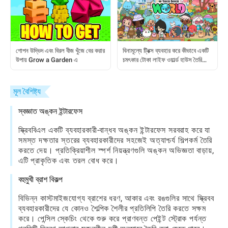
গোপন উদ্ভিদ এবং বিরল বীজ খুঁজে বের করার
বিনামূল্যে ট্রিক্স ব্যবহার করে কীভাবে একটি
উপায় Grow a Garden এ
চমৎকার টোকা লাইফ ওয়ার্ল্ড হাউস তৈরি
করবেন
মূল বৈশিষ্ট্য
স্বজ্ঞাত অঙ্কন ইন্টারফেস
স্ক্রিববিএল একটি ব্যবহারকারী-বান্ধব অঙ্কন ইন্টারফেস সরবরাহ করে যা
সমস্ত দক্ষতার স্তরের ব্যবহারকারীদের সহজেই অত্যাশ্চর্য শিল্পকর্ম তৈরি
করতে দেয়। প্রতিক্রিয়াশীল স্পর্শ নিয়ন্ত্রণগুলি অঙ্কন অভিজ্ঞতা বাড়ায়,
এটি প্রাকৃতিক এবং তরল বোধ করে।
বহুমুখী ব্রাশ বিকল্প
বিভিন্ন কাস্টমাইজযোগ্য ব্রাশের ধরণ, আকার এবং রঙগুলির সাথে স্ক্রিবব
ব্যবহারকারীদের যে কোনও শৈল্পিক শৈলীর প্রতিলিপি তৈরি করতে সক্ষম
করে। পেন্সিল স্কেচিং থেকে শুরু করে প্রাণবন্ত পেইন্ট স্ট্রোক পর্যন্ত