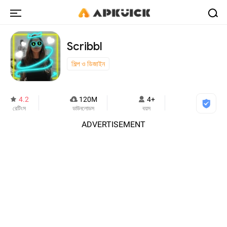
Scribbl
শিল্প ও ডিজাইন
4.2
120M
4+
রেটিংস
ডাউনলোডস
বয়স
ADVERTISEMENT