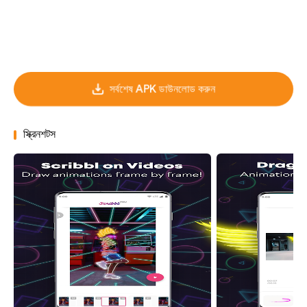
সর্বশেষ APK ডাউনলোড করুন
স্ক্রিনশটস