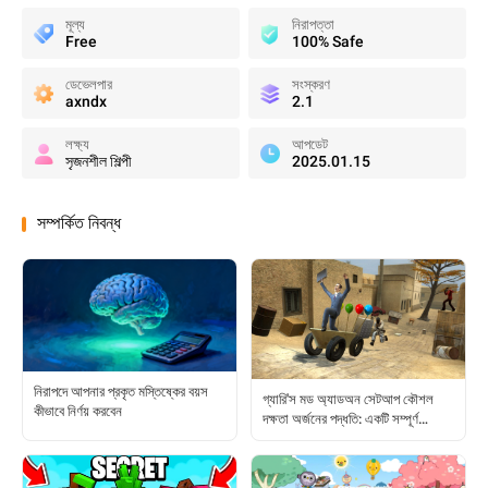
মূল্য
নিরাপত্তা
Free
100% Safe
ডেভেলপার
সংস্করণ
axndx
2.1
লক্ষ্য
আপডেট
সৃজনশীল শিল্পী
2025.01.15
সম্পর্কিত নিবন্ধ
নিরাপদে আপনার প্রকৃত মস্তিষ্কের বয়স
গ্যারি'স মড অ্যাডঅন সেটআপ কৌশল
কীভাবে নির্ণয় করবেন
দক্ষতা অর্জনের পদ্ধতি: একটি সম্পূর্ণ
খেলোয়াড়ের নির্দেশিকা