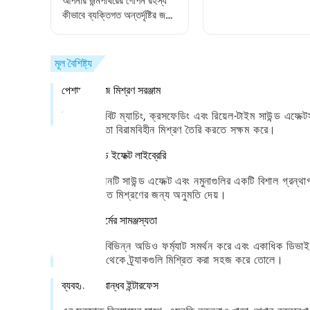
আপনার জন্মপাথরের গোপন রহস্য
সত্যিই আপনার সময়ের যোগ্
কীভাবে ব্যক্তিগত অন্তর্দৃষ্টির জন্য
উন্মোচন করবেন
মূল বৈশিষ্ট্য
পেশাদার ডিজে মিশ্রণ সরঞ্জাম
ডিজে এটা! বিট ম্যাচিং, ক্রসফেডিং এবং রিয়েল-টাইম সাউন্ড এফেক্
প্রো এর মতো বিরামবিহীন মিশ্রণ তৈরি করতে সক্ষম করে।
বিস্তৃত সাউন্ড ইফেক্ট লাইব্রেরি
অ্যাপ্লিকেশনটি সাউন্ড এফেক্ট এবং নমুনাগুলির একটি বিশাল গ্রন্থা
ব্যক্তিগতকৃত মিশ্রণের জন্য অনুমতি দেয়।
ক্রস-প্ল্যাটফর্মের সামঞ্জস্যতা
ডিজে এটা! বিভিন্ন অডিও ফর্ম্যাট সমর্থন করে এবং একাধিক ডিভা
কোনও উত্স থেকে ট্র্যাকগুলি মিশ্রিত করা সহজ করে তোলে।
ব্যবহারকারী-বান্ধব ইন্টারফেস