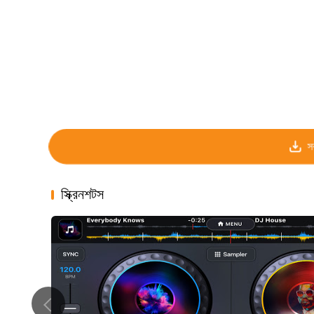
স
স্ক্রিনশটস