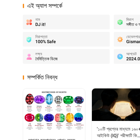
এই অ্যাপ সম্পর্কে
নাম
বিভাগ
DJ it!
সঙ্গীত ও
নিরাপত্তা
ডেভেলপার
100% Safe
Gismar
লক্ষ্য
আপডেট
নৈমিত্তিক ডিজে
2024.0
সম্পর্কিত নিবন্ধ
'১০টি প্রশ্নের মাধ্যমে ১৬০
আইকিউ (IQ)' পরীক্ষাটি কি