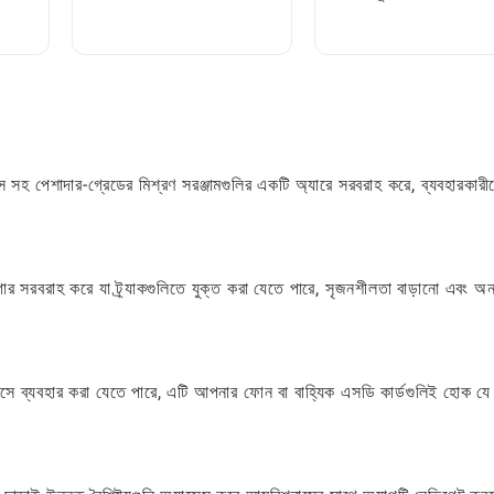
য?
আবিষ্কার করুন!
খুঁজে বের করবেন
টস সহ পেশাদার-গ্রেডের মিশ্রণ সরঞ্জামগুলির একটি অ্যারে সরবরাহ করে, ব্যবহারকারী
গার সরবরাহ করে যা ট্র্যাকগুলিতে যুক্ত করা যেতে পারে, সৃজনশীলতা বাড়ানো এবং অন
ইসে ব্যবহার করা যেতে পারে, এটি আপনার ফোন বা বাহ্যিক এসডি কার্ডগুলিই হোক যে