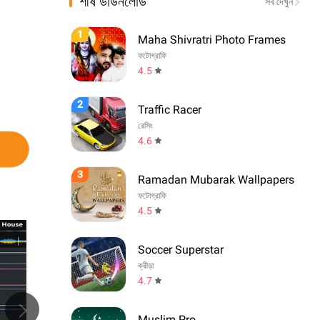
শীর্ষ ডাউনলোড
সব দেখুন
1
Maha Shivratri Photo Frames
ফটোগ্রাফি
4.5
2
Traffic Racer
রেসিং
4.6
3
Ramadan Mubarak Wallpapers
ফটোগ্রাফি
4.5
Soccer Superstar
ক্রীড়া
4.7
Muslim Pro