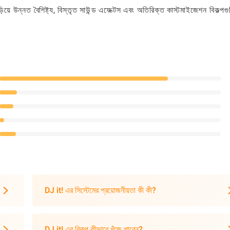
িয়ে উন্নত বৈশিষ্ট্য, বিস্তৃত সাউন্ড এফেক্টস এবং অতিরিক্ত কাস্টমাইজেশন বিকল্পগু
DJ it! এর সিস্টেমের প্রয়োজনীয়তা কী কী?
DJ it! এর বিকল্প কীভাবে খুঁজে পাবেন?