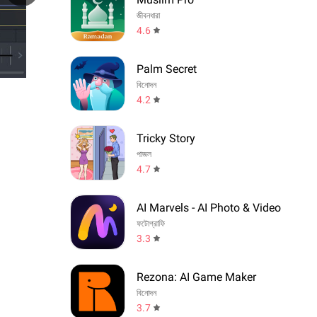
জীবনধারা
4.6
Palm Secret
বিনোদন
4.2
Tricky Story
পাজল
4.7
AI Marvels - AI Photo & Video
ফটোগ্রাফি
3.3
Rezona: AI Game Maker
বিনোদন
3.7