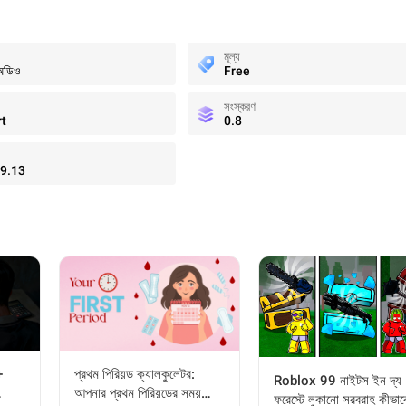
মূল্য
 অডিও
Free
সংস্করণ
t
0.8
9.13
+
প্রথম পিরিয়ড ক্যালকুলেটর:
Roblox 99 নাইটস ইন দ্য
আপনার প্রথম পিরিয়ডের সময়
ফরেস্টে লুকানো সরবরাহ কীভাব