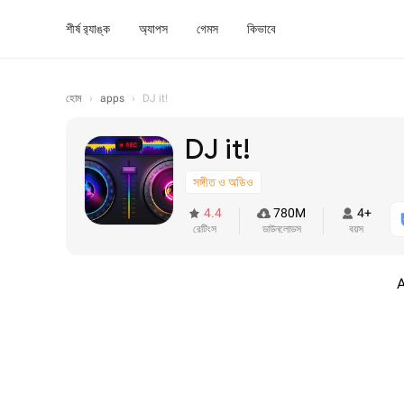
শীর্ষ র‍্যাঙ্ক
অ্যাপস
গেমস
কিভাবে
হোম
›
apps
›
DJ it!
DJ it!
সঙ্গীত ও অডিও
4.4
780M
4+
রেটিংস
ডাউনলোডস
বয়স