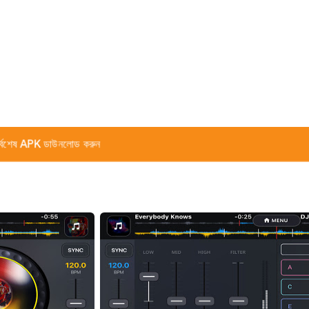
র্বশেষ APK ডাউনলোড করুন