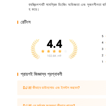
প্রো সাবস্ক্রিপশনটি সামগ্রিক ডিজেিং অভিজ্ঞতা এবং সৃজনশীলতা বাড়
সরবরাহ করে।
রেটিংস
5
4.4
4
3
2
102.6K ভোট
1
প্রায়শই জিজ্ঞাস্য প্রশ্নাবলী
DJ it! কীভাবে ডাউনলোড এবং ইনস্টল করবেন?
DJ it! এর সর্বশেষ সংস্করণ কীভাবে পাবেন?