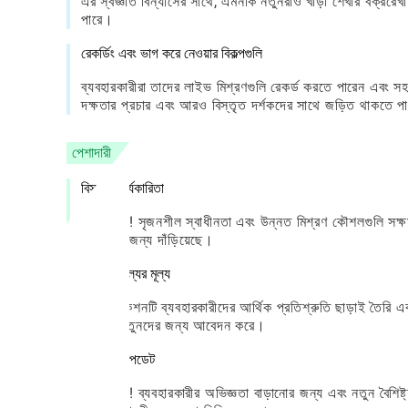
এর স্বজ্ঞাত বিন্যাসের সাথে, এমনকি নতুনরাও খাড়া শেখার বক্ররেখা
পারে।
রেকর্ডিং এবং ভাগ করে নেওয়ার বিকল্পগুলি
ব্যবহারকারীরা তাদের লাইভ মিশ্রণগুলি রেকর্ড করতে পারেন এবং সহ
দক্ষতার প্রচার এবং আরও বিস্তৃত দর্শকদের সাথে জড়িত থাকতে 
পেশাদারী
বিস্তৃত কার্যকারিতা
ডিজে এটা! সৃজনশীল স্বাধীনতা এবং উন্নত মিশ্রণ কৌশলগুলি সক্
সেটগুলির জন্য দাঁড়িয়েছে।
সাশ্রয়ী মূল্যের মূল্য
অ্যাপ্লিকেশনটি ব্যবহারকারীদের আর্থিক প্রতিশ্রুতি ছাড়াই তৈরি এব
ক্ষেত্রে নতুনদের জন্য আবেদন করে।
নিয়মিত আপডেট
ডিজে এটা! ব্যবহারকারীর অভিজ্ঞতা বাড়ানোর জন্য এবং নতুন বৈশিষ্