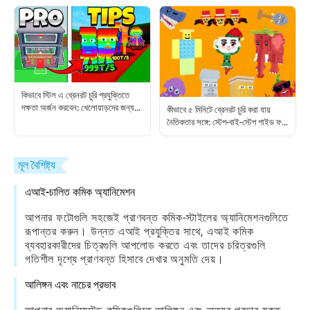
কিভাবে স্টিল এ ব্রেনরট চুরি প্রযুক্তিতে
দক্ষতা অর্জন করবেন: খেলোয়াড়দের জন্য
কীভাবে ৫ মিনিটে ব্রেনরট চুরি করা যায়
ধাপে ধাপে গাইড
নৈতিকতার সঙ্গে: স্টেপ-বাই-স্টেপ গাইড ফর
স্টীল এ ব্রেনরট প্লেয়ারস
মূল বৈশিষ্ট্য
এআই-চালিত কমিক অ্যানিমেশন
আপনার ফটোগুলি সহজেই প্রাণবন্ত কমিক-স্টাইলের অ্যানিমেশনগুলিতে
রূপান্তর করুন। উন্নত এআই প্রযুক্তির সাথে, এআই কমিক
ব্যবহারকারীদের চিত্রগুলি আপলোড করতে এবং তাদের চরিত্রগুলি
গতিশীল দৃশ্যে প্রাণবন্ত হিসাবে দেখার অনুমতি দেয়।
আলিঙ্গন এবং নাচের প্রভাব