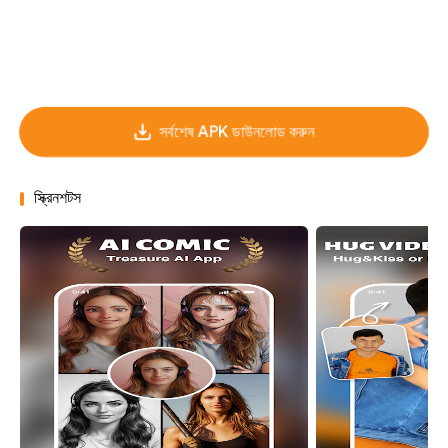
সর্বশেষ APK ডাউনলোড করুন
স্ক্রিনশটস