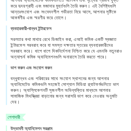
আপনার অ্যানিমেটেড কমিকগুলিতে আলিঙ্গন এবং নৃত্যের প্রভাব যুক্ত
করে হৃদয়গ্রাহী এবং মজাদার মুহুর্তগুলি তৈরি করুন। এই বৈশিষ্ট্যগুলি
আন্তঃসংযোগ এবং সংবেদনশীল গভীরতা নিয়ে আসে, আপনার সৃষ্টিকে
আকর্ষণীয় এবং স্মরণীয় করে তোলে।
ব্যবহারকারী-বান্ধব ইন্টারফেস
সরলতার কথা মাথায় রেখে ডিজাইন করা, এআই কমিক একটি স্বজ্ঞাত
ইন্টারফেস সরবরাহ করে যা সমস্ত দক্ষতার স্তরের ব্যবহারকারীদের
সরবরাহ করে। ধাপে ধাপে দিকনির্দেশনা নিশ্চিত করে যে এমনকি নতুনরাও
অত্যাশ্চর্য কমিক অ্যানিমেশনগুলি অনায়াসে তৈরি করতে পারে।
ভাগ করুন এবং সংযোগ করুন
বন্ধুবান্ধব এবং পরিবারের সাথে সংযোগ স্থাপনের জন্য আপনার
অ্যানিমেটেড কমিকগুলি সহজেই সোশ্যাল মিডিয়া প্ল্যাটফর্মগুলিতে ভাগ
করুন। অ্যাপ্লিকেশনটি সৃজনশীল অভিব্যক্তির মাধ্যমে আপনার
সামাজিক মিথস্ক্রিয়া বাড়ানোর জন্য সরাসরি ভাগ করে নেওয়ার অনুমতি
দেয়।
পেশাদারী
উদ্ভাবনী অ্যানিমেশন সরঞ্জাম