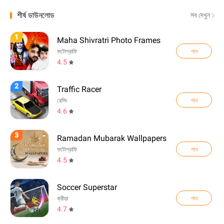
শীর্ষ ডাউনলোড
সব দেখুন
1
Maha Shivratri Photo Frames
পান
ফটোগ্রাফি
4.5
2
Traffic Racer
পান
রেসিং
4.6
3
Ramadan Mubarak Wallpapers
পান
ফটোগ্রাফি
4.5
Soccer Superstar
পান
ক্রীড়া
4.7