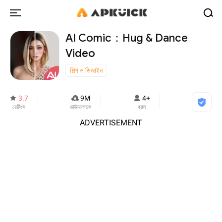
AI Comic：Hug & Dance
Video
শিল্প ও ডিজাইন
3.7
9M
4+
রেটিংস
ডাউনলোডস
বয়স
ADVERTISEMENT