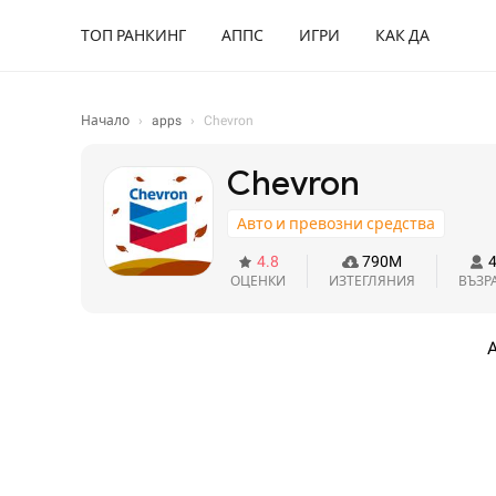
ТОП РАНКИНГ
АППС
ИГРИ
КАК ДА
Начало
›
apps
›
Chevron
Chevron
Авто и превозни средства
4.8
790M
ОЦЕНКИ
ИЗТЕГЛЯНИЯ
ВЪЗР