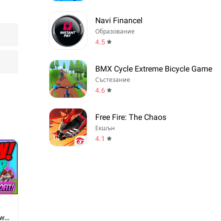
Navi Financel
Образование
4.5
BMX Cycle Extreme Bicycle Game
Състезание
4.6
Free Fire: The Chaos
Екшън
4.1
ow