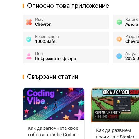
Относно това приложение
Име
Катего
Chevron
Авто и
Безопасност
Разра
100% Safe
Chevro
Цел
Актуал
Небрежни шофьори
2025.0
Свързани статии
Как да започнете свое
Как да развием
собствено Vibe Coding
градина с Stealer