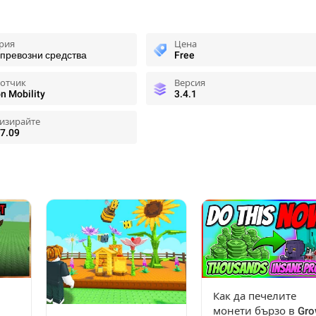
рия
Цена
 превозни средства
Free
ботчик
Версия
n Mobility
3.4.1
изирайте
7.09
Как да печелите
монети бързо в Gr