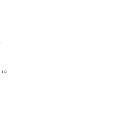
и
 на