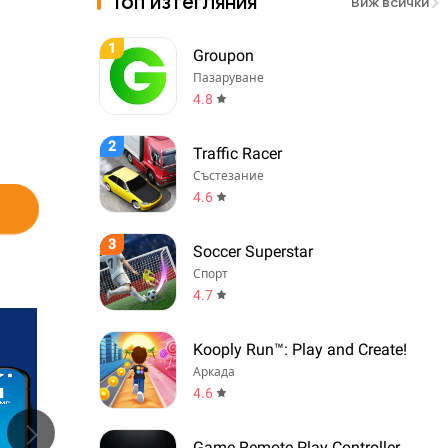
Топ изтегляния
Виж всички
1
Groupon
Пазаруване
4.8
2
Traffic Racer
Състезание
4.6
3
Soccer Superstar
Спорт
4.7
Kooply Run™: Play and Create!
Аркада
4.6
Game Remote Play Controller