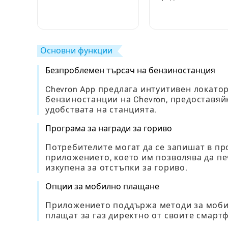
като начинаещ:
Script: Пълно
Пълно ръководство
ръководство за
стъпка по стъпка
играча
Основни функции
Безпроблемен търсач на бензиностанция
Chevron App предлага интуитивен локато
бензиностанции на Chevron, предоставяй
удобствата на станцията.
Програма за награди за гориво
Потребителите могат да се запишат в пр
приложението, което им позволява да печ
изкупена за отстъпки за гориво.
Опции за мобилно плащане
Приложението поддържа методи за мобил
плащат за газ директно от своите смарт