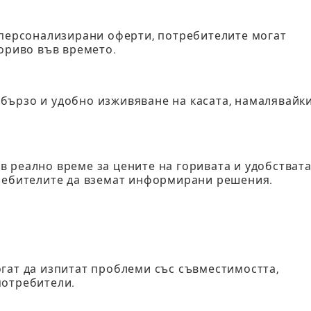
 персонализирани оферти, потребителите могат
гориво във времето.
бързо и удобно изживяване на касата, намалявайк
 реално време за цените на горивата и удобствата
требителите да вземат информирани решения.
гат да изпитат проблеми със съвместимостта,
потребители.