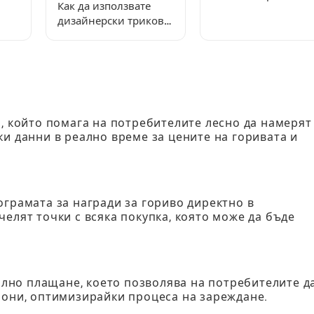
Как да използвате
a Garden: Ръководс
дизайнерски трикове
стъпка по стъпка
за градина-мечта в
Grow A Garden
р, който помага на потребителите лесно да намерят
ки данни в реално време за цените на горивата и
ограмата за награди за гориво директно в
елят точки с всяка покупка, която може да бъде
но плащане, което позволява на потребителите д
фони, оптимизирайки процеса на зареждане.