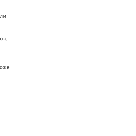
ли.
он,
може