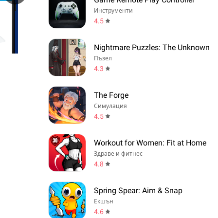
Инструменти
4.5
Nightmare Puzzles: The Unknown
Пъзел
4.3
The Forge
Симулация
4.5
Workout for Women: Fit at Home
Здраве и фитнес
4.8
Spring Spear: Aim & Snap
Екшън
4.6