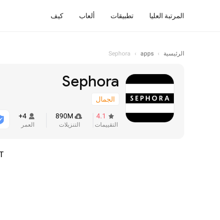
المرتبة العليا
تطبيقات
ألعاب
كيف
الرئيسية
›
apps
›
Sephora
Sephora
الجمال
4+
890M
4.1
التقييمات
التنزيلات
العمر
T