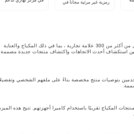
سة
في مركز نهاري لدعم
رمزية غير مرئية مجاناً في
البحث
Roblox Brookhaven RP
باستخدام رموز الهوية
تقدم Sephora مجموعة واسعة من منتجات التجميل من أكثر من 300 علامة تجارية ، بما في ذلك المكياج والعناية
دمين استكشاف أحدث الاتجاهات واكتشاف منتجات جديدة مصممة
خدمين بتوصيات منتج مخصصة بناءً على ملفهم الشخصي وتفضيلا
ممة.
تجات المكياج تقريبًا باستخدام كاميرا أجهزتهم. تتيح هذه الميزة