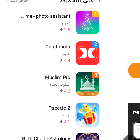
أعلى التحميلات
عرض الكل
1
Pose me - photo assistant
تصوير
2.6
2
Gauthmath
تعليم
4.4
3
Muslim Pro
أسلوب الحياة
4.6
Paper.io 2
أركيد
4.1
Birth Chart - Astrology