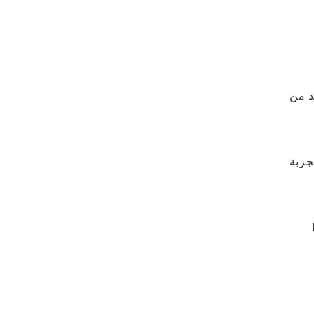
حد من
جربة