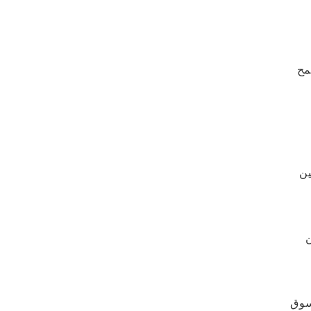
مح
ين
سوق