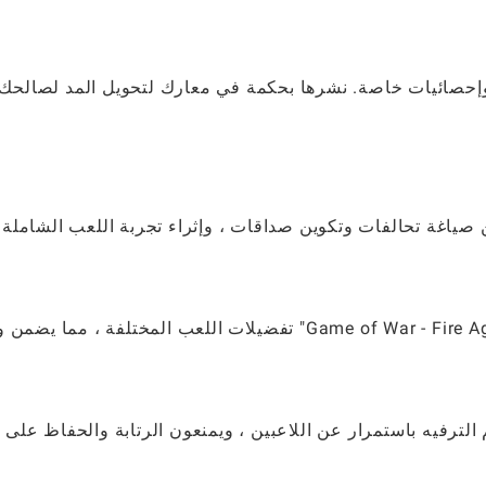
 وإحصائيات خاصة. نشرها بحكمة في معارك لتحويل المد لصالحك.
ين صياغة تحالفات وتكوين صداقات ، وإثراء تجربة اللعب الشاملة
من إدارة الموارد إلى الحرب الاستراتيجية ، تلبي "Game of War - Fire Age" تفضيلات اللعب المختلفة ، مم
 الترفيه باستمرار عن اللاعبين ، ويمنعون الرتابة والحفاظ على