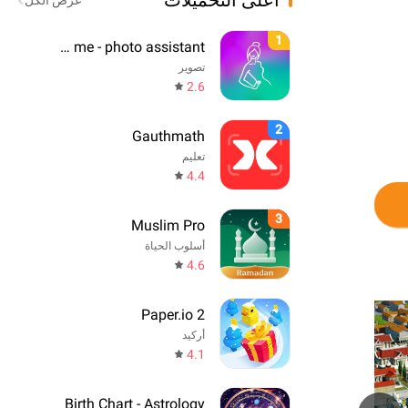
أعلى التحميلات
عرض الكل
1
Pose me - photo assistant
تصوير
2.6
2
Gauthmath
تعليم
4.4
3
Muslim Pro
أسلوب الحياة
4.6
Paper.io 2
أركيد
4.1
Birth Chart - Astrology