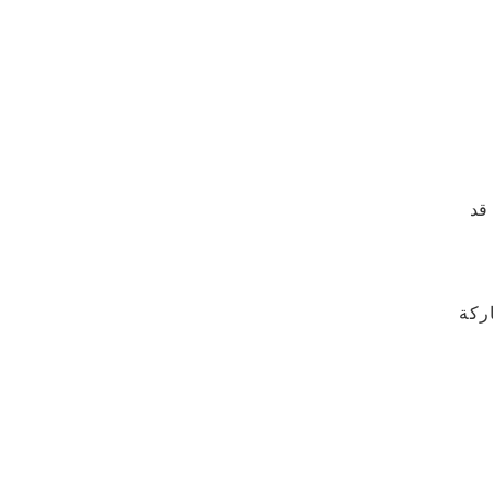
قد
اركة