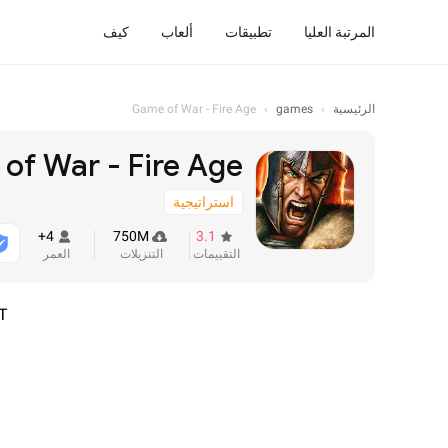
المرتبة العليا
تطبيقات
ألعاب
كيف
الرئيسية
›
games
›
Game of War - Fire Age
of War - Fire Age
استراتيجية
4+
750M
3.1
التقييمات
التنزيلات
العمر
T