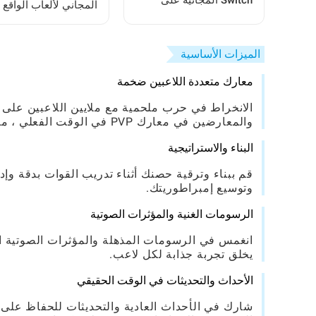
Switch المجانية على
المجاني لألعاب الواقع
هاتفك: حيل خطوة بخطوة
من اللاعبين
الميزات الأساسية
معارك متعددة اللاعبين ضخمة
الانخراط في حرب ملحمية مع ملايين اللاعبين على م
والمعارضين في معارك PVP في الوقت الفعلي ، مما يعزز الحافة التنافسية.
البناء والاستراتيجية
قم ببناء وترقية حصنك أثناء تدريب القوات بدقة وإ
وتوسيع إمبراطوريتك.
الرسومات الغنية والمؤثرات الصوتية
انغمس في الرسومات المذهلة والمؤثرات الصوتية الت
يخلق تجربة جذابة لكل لاعب.
الأحداث والتحديثات في الوقت الحقيقي
شارك في الأحداث العادية والتحديثات للحفاظ على 