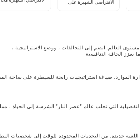
الافتراضي الشهيرة مجانً
الافتراضي الشهيرة على
في 5 دقائق: دليل بدء
الافتراضي التي يفوتها 90٪
هاتفك المحمول: دليل
سريع
شامل للمبتدئين
ستوى العالم. انضم إلى التحالفات ، ووضع الاستراتيجية ،
دارة الموارد. صياغة استراتيجيات رابحة للسيطرة على ساحة الم
فصيلية التي تجلب عالم "عصر النار" الشرسة إلى الحياة ، مما
اللعبة جديدة. من التحديات المحدودة للوقت إلى شخصيات البط