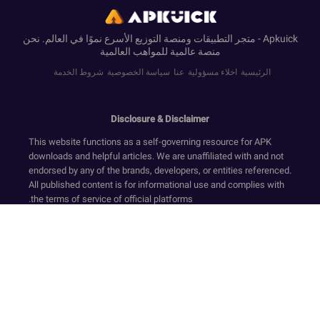
Apkuick - متجر التطبيقات ومنصة التوزيع الأسرع نموًا في العالم. نحن
منصة عالمية للمواهب العالمية
الرئيسية
اخلاء مسؤولية
عنا
سياسة الخصوصية
شروط الخدمة
Disclosure & Disclaimer
This website functions as a self-governing resource for APK
downloads and helpful articles. We are unaffiliated with and not
endorsed by any of the brands, developers, or entities referenced.
All published content is for informational use and complies with
the terms of service of official platforms.
We provide only original, non-modified software that has
undergone security screening, in accordance with our Zero-
Transaction and Safe-Resource standards. Financial dealings
are not supported on this website. Our resources and text ensure
a compliant environment by rejecting deceptive tactics and
registration requirements while upholding secure, official-
standard experiences.