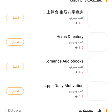
التطبيقات ذات الصلة
八字排盤-八字算命 八字配對 線上算命 生辰八字查詢
احصل
كتب ومرجع
4.5
Herbs Directory
احصل
كتب ومرجع
3.9
Freewave: Romance Audiobooks
احصل
كتب ومرجع
4.2
Quotes App - Daily Motivation
احصل
كتب ومرجع
4.7
أعلى التحميلات
عرض الكل