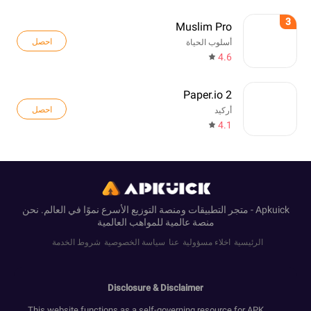
3
Muslim Pro
احصل
أسلوب الحياة
4.6
Paper.io 2
احصل
أركيد
4.1
Apkuick - متجر التطبيقات ومنصة التوزيع الأسرع نموًا في العالم. نحن
منصة عالمية للمواهب العالمية
الرئيسية
اخلاء مسؤولية
عنا
سياسة الخصوصية
شروط الخدمة
Disclosure & Disclaimer
This website functions as a self-governing resource for APK