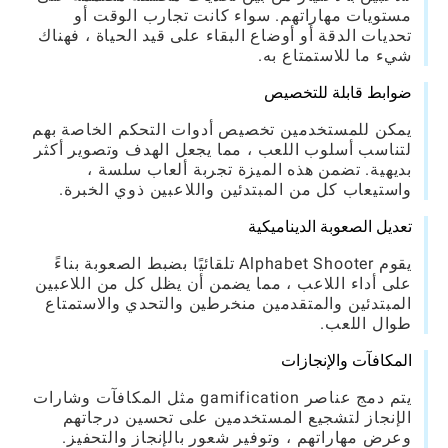
مستويات مهاراتهم. سواء كانت تجارب الوقت أو
تحديات الدقة أو أوضاع البقاء على قيد الحياة ، فهناك
شيء ما للاستمتاع به.
ضوابط قابلة للتخصيص
يمكن للمستخدمين تخصيص أدوات التحكم الخاصة بهم
لتناسب أسلوب اللعب ، مما يجعل الهدف وتصوير أكثر
بديهية. تضمن هذه الميزة تجربة ألعاب سلسة ،
واستيعاب كل من المبتدئين واللاعبين ذوي الخبرة.
تعديل الصعوبة الديناميكية
يقوم Alphabet Shooter تلقائيًا بضبط الصعوبة بناءً
على أداء اللاعب ، مما يضمن أن يظل كل من اللاعبين
المبتدئين والمتقدمين منخرطين والتحدي والاستمتاع
طوال اللعب.
المكافآت والإنجازات
يتم دمج عناصر gamification مثل المكافآت وشارات
الإنجاز لتشجيع المستخدمين على تحسين درجاتهم
وعرض مهاراتهم ، وتوفير شعور بالإنجاز والتحفيز.