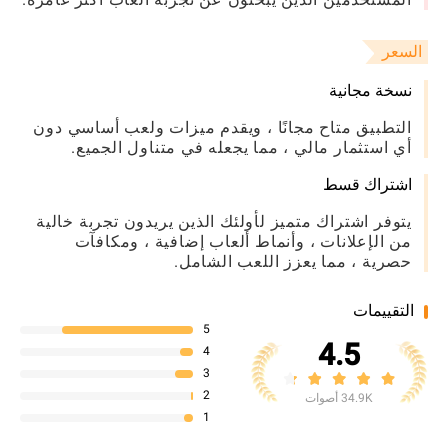
السعر
نسخة مجانية
التطبيق متاح مجانًا ، ويقدم ميزات ولعب أساسي دون
أي استثمار مالي ، مما يجعله في متناول الجميع.
اشتراك قسط
يتوفر اشتراك متميز لأولئك الذين يريدون تجربة خالية
من الإعلانات ، وأنماط ألعاب إضافية ، ومكافآت
حصرية ، مما يعزز اللعب الشامل.
التقييمات
5
4.5
4
3
2
34.9K أصوات
1